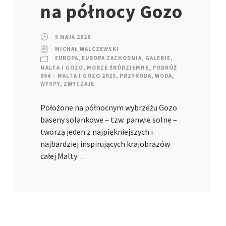
na północy Gozo
5 MAJA 2026
MICHAŁ WALCZEWSKI
EUROPA
,
EUROPA ZACHODNIA
,
GALERIE
,
MALTA I GOZO
,
MORZE ŚRÓDZIEMNE
,
PODRÓŻ
064 – MALTA I GOZO 2023
,
PRZYRODA
,
WODA
,
WYSPY
,
ZWYCZAJE
Położone na północnym wybrzeżu Gozo
baseny solankowe – tzw. panwie solne –
tworzą jeden z najpiękniejszych i
najbardziej inspirujących krajobrazów
całej Malty…