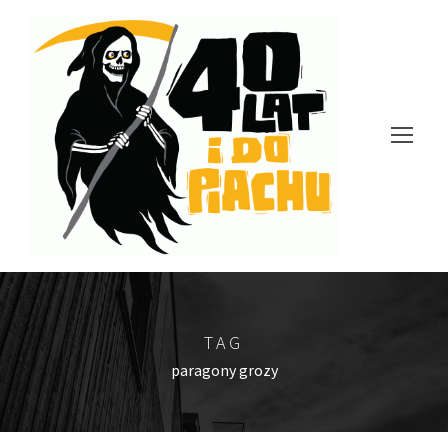
TAG
paragony grozy