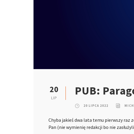
PUB: Parag
20
LIP
20 LIPCA 2022
MICH
Chyba jakieś dwa lata temu pierwszy raz zo
Pan (nie wymienię redakcji bo nie zasłuż