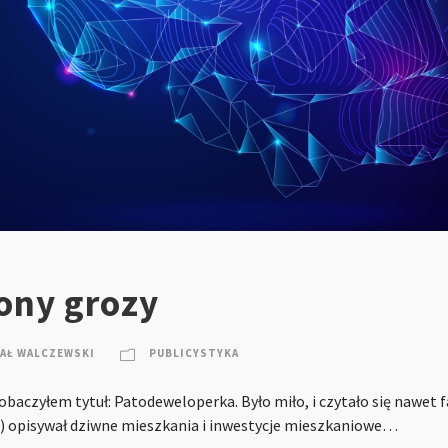
ony grozy
AŁ WALCZEWSKI
PUBLICYSTYKA
baczyłem tytuł: Patodeweloperka. Było miło, i czytało się nawet fa
yli) opisywał dziwne mieszkania i inwestycje mieszkaniowe…