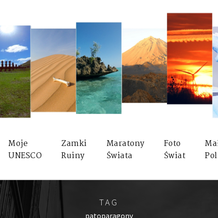
Moje
Zamki
Maratony
Foto
Ma
UNESCO
Ruiny
Świata
Świat
Pol
TAG
patoparagony