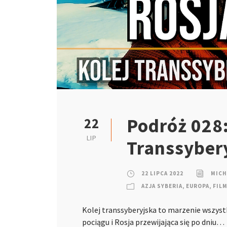
Podróż 028:
22
LIP
Transsyber
22 LIPCA 2022
MICH
AZJA SYBERIA
,
EUROPA
,
FILM
Kolej transsyberyjska to marzenie wszyst
pociągu i Rosja przewijająca się po dniu…