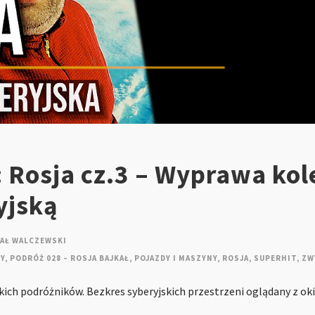
 Rosja cz.3 – Wyprawa kol
yjską
AŁ WALCZEWSKI
Y
,
PODRÓŻ 028 – ROSJA BAJKAŁ
,
POJAZDY I MASZYNY
,
ROSJA
,
SUPERHIT
,
ZW
kich podróżników. Bezkres syberyjskich przestrzeni oglądany z o