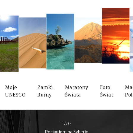
Moje
Zamki
Maratony
Foto
Ma
UNESCO
Ruiny
Świata
Świat
Pol
TAG
Pociągiem na Syberię