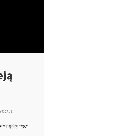
eją
YCZAJE
kien pędzącego