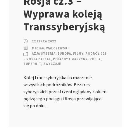
Rosja cz.3 –
Wyprawa koleją
Transsyberyjską
22 LIPCA 2022
MICHAŁ WALCZEWSKI
AZJA SYBERIA
,
EUROPA
,
FILMY
,
PODRÓŻ 028
– ROSJA BAJKAŁ
,
POJAZDY I MASZYNY
,
ROSJA
,
SUPERHIT
,
ZWYCZAJE
Kolej transsyberyjska to marzenie
wszystkich podróżników. Bezkres
syberyjskich przestrzeni oglądany z okien
pędzącego pociągu i Rosja przewijająca
się po dniu…