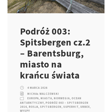
Podróż 003:
Spitsbergen cz.2
– Barentsburg,
miasto na
krańcu świata
4 MARCA 2026
MICHAŁ WALCZEWSKI
EUROPA
,
MIASTA
,
NORWEGIA
,
OCEAN
ANTARKTYCZNY
,
PODRÓŻ 003 – SPITSBERGEN
2016
,
ROSJA
,
SPITSBERGEN
,
SUPERHIT
,
URBEX
,
WYSPY