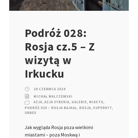
Podróż 028:
Rosja cz.5 – Z
wizytą w
Irkucku
29 CZERWCA 2024
MICHAŁ WALCZEWSKI
AZJA
,
AZJA SYBERIA
,
GALERIE
,
MIASTA
,
PODRÓŻ 028 – ROSJA BAJKAŁ
,
ROSJA
,
SUPERHIT
,
URBEX
Jak wygląda Rosja poza wielkimi
miastami – poza Moskwą i