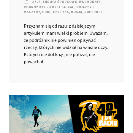
AZJA
,
EUROPA ŚRODKOWO-WSCHODNIA
,
PODRÓŻ 028 – ROSJA BAJKAŁ
,
POJAZDY I
MASZYNY
,
PUBLICYSTYKA
,
ROSJA
,
SUPERHIT
Przyznam się od razu: z dzisiejszym
artykułem mam wielki problem. Uważam,
że podróżnik nie powinien opisywać
rzeczy, których nie widział na własne oczy.
Których nie dotknął, nie polizał, nie
powąchał.