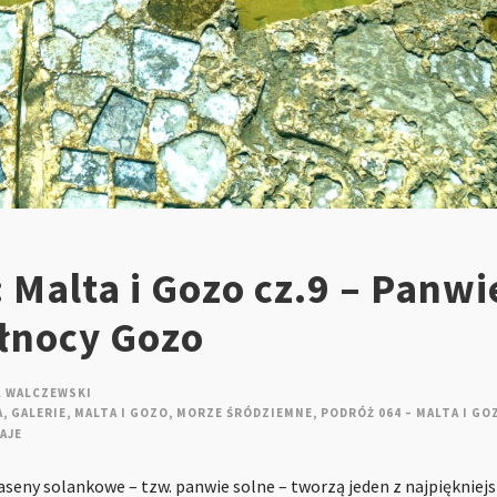
 Malta i Gozo cz.9 – Panwi
ółnocy Gozo
Ł WALCZEWSKI
A
,
GALERIE
,
MALTA I GOZO
,
MORZE ŚRÓDZIEMNE
,
PODRÓŻ 064 – MALTA I GO
AJE
ny solankowe – tzw. panwie solne – tworzą jeden z najpiękniejs