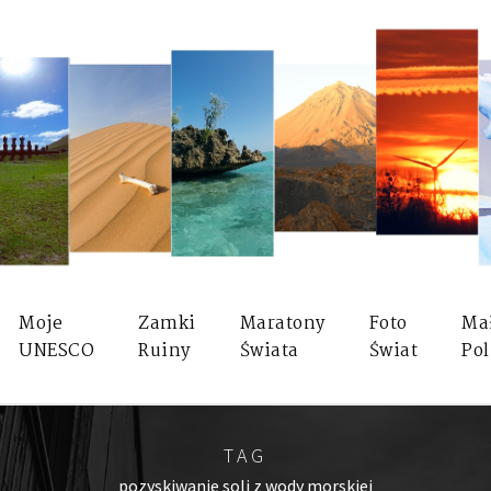
Moje
Zamki
Maratony
Foto
Ma
UNESCO
Ruiny
Świata
Świat
Pol
TAG
pozyskiwanie soli z wody morskiej