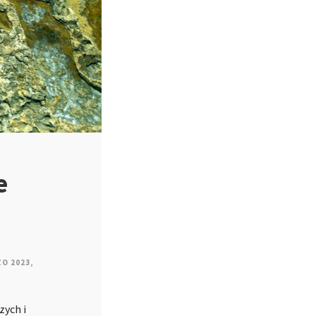
e
ZO 2023
,
zych i