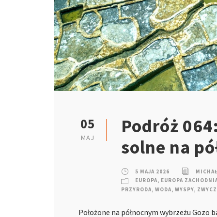
Podróż 064:
05
MAJ
solne na p
5 MAJA 2026
MICHA
EUROPA
,
EUROPA ZACHODNI
PRZYRODA
,
WODA
,
WYSPY
,
ZWYCZ
Położone na północnym wybrzeżu Gozo base