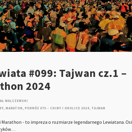
iata #099: Tajwan cz.1 –
athon 2024
AŁ WALCZEWSKI
MY
,
MARATON
,
PODRÓŻ 075 – CHINY I OKOLICE 2024
,
TAJWAN
i Marathon - to impreza o rozmiarze legendarnego Lewiatana. Os
czyków…