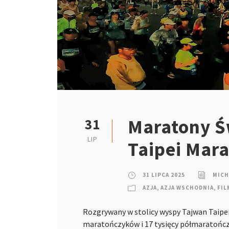
Maratony Św
31
LIP
Taipei Mar
31 LIPCA 2025
MICH
AZJA
,
AZJA WSCHODNIA
,
FIL
Rozgrywany w stolicy wyspy Tajwan Taipe
maratończyków i 17 tysięcy półmaratoń