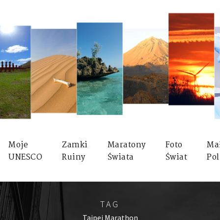
Moje
Zamki
Maratony
Foto
Ma
UNESCO
Ruiny
Świata
Świat
Pol
TAG
Taipei Marathon