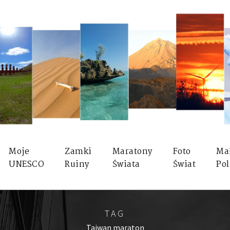
Moje
Zamki
Maratony
Foto
Ma
UNESCO
Ruiny
Świata
Świat
Pol
TAG
Tajwan maraton