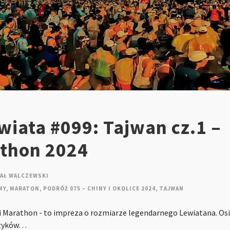
iata #099: Tajwan cz.1 –
athon 2024
AŁ WALCZEWSKI
MY
,
MARATON
,
PODRÓŻ 075 – CHINY I OKOLICE 2024
,
TAJWAN
i Marathon - to impreza o rozmiarze legendarnego Lewiatana. Os
czyków…