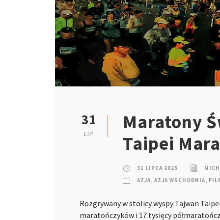
Maratony Św
31
LIP
Taipei Mar
31 LIPCA 2025
MICH
AZJA
,
AZJA WSCHODNIA
,
FIL
Rozgrywany w stolicy wyspy Tajwan Taipe
maratończyków i 17 tysięcy półmaratoń