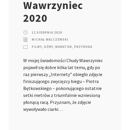
Wawrzyniec
2020
12 SIERPNIA 2020
MICHAŁ WALCZEWSKI
FILMY
,
GÓRY
,
MARATON
,
PRZYRODA
W mojej świadomości Chudy Wawrzyniec
pojawił się dobre kilka lat temu, gdy po
raz pierwszy „Internety” obiegło zdjęcie
finiszującego zwycięzcy biegu – Piotra
Bętkowskiego – pokonującego ostatnie
setki metrów z triumfalnie wzniesioną
płonącą racą. Przyznam, że zdjęcie
wywoływało ciarki…