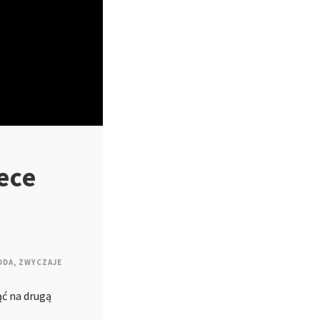
ece
ODA
,
ZWYCZAJE
ąć na drugą