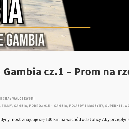
 Gambia cz.1 – Prom na rz
MICHAŁ WALCZEWSKI
,
FILMY
,
GAMBIA
,
PODRÓŻ 015 – GAMBIA
,
POJAZDY I MASZYNY
,
SUPERHIT
,
W
edyny most znajduje się 130 km na wschód od stolicy. Aby przepłyn