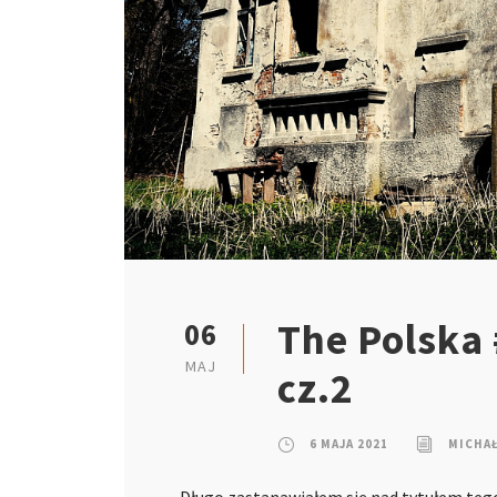
The Polska 
06
MAJ
cz.2
6 MAJA 2021
MICHA
Długo zastanawiałem się nad tytułem tego