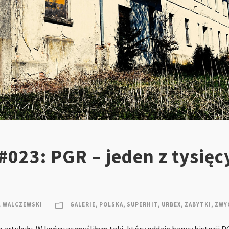
#023: PGR – jeden z tysięc
Ł WALCZEWSKI
GALERIE
,
POLSKA
,
SUPERHIT
,
URBEX
,
ZABYTKI
,
ZWY
 artykułu. W końcu wymyśliłem taki, który oddaje barwy historii 