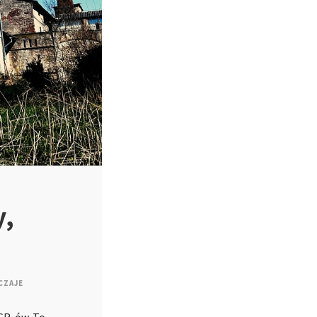
y,
CZAJE
PGR-ów. To