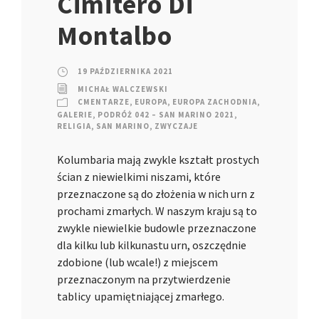
Cimitero Di
Montalbo
19 PAŹDZIERNIKA 2021
MICHAŁ WALCZEWSKI
CMENTARZE
,
EUROPA
,
EUROPA ZACHODNIA
,
GALERIE
,
PODRÓŻ 042 – SAN MARINO 2021
,
RELIGIA
,
SAN MARINO
,
ZWYCZAJE
Kolumbaria mają zwykle kształt prostych
ścian z niewielkimi niszami, które
przeznaczone są do złożenia w nich urn z
prochami zmarłych. W naszym kraju są to
zwykle niewielkie budowle przeznaczone
dla kilku lub kilkunastu urn, oszczędnie
zdobione (lub wcale!) z miejscem
przeznaczonym na przytwierdzenie
tablicy upamiętniającej zmarłego.