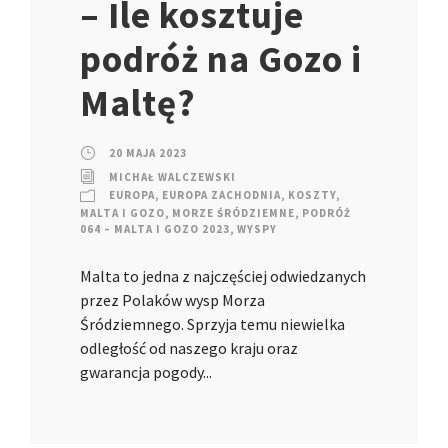
– Ile kosztuje
podróż na Gozo i
Maltę?
20 MAJA 2023
MICHAŁ WALCZEWSKI
EUROPA
,
EUROPA ZACHODNIA
,
KOSZTY
,
MALTA I GOZO
,
MORZE ŚRÓDZIEMNE
,
PODRÓŻ
064 – MALTA I GOZO 2023
,
WYSPY
Malta to jedna z najczęściej odwiedzanych
przez Polaków wysp Morza
Śródziemnego. Sprzyja temu niewielka
odległość od naszego kraju oraz
gwarancja pogody...