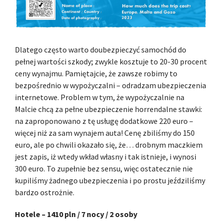
Dlatego często warto doubezpieczyć samochód do
pełnej wartości szkody; zwykle kosztuje to 20-30 procent
ceny wynajmu. Pamiętajcie, że zawsze robimy to
bezpośrednio w wypożyczalni – odradzam ubezpieczenia
internetowe. Problem w tym, że wypożyczalnie na
Malcie chcą za pełne ubezpieczenie horrendalne stawki:
na zaproponowano z tę usługę dodatkowe 220 euro –
więcej niż za sam wynajem auta! Cenę zbiliśmy do 150
euro, ale po chwili okazało się, że… drobnym maczkiem
jest zapis, iż wtedy wkład własny i tak istnieje, i wynosi
300 euro. To zupełnie bez sensu, więc ostatecznie nie
kupiliśmy żadnego ubezpieczenia i po prostu jeździliśmy
bardzo ostrożnie.
Hotele – 1410 pln / 7 nocy / 2 osoby