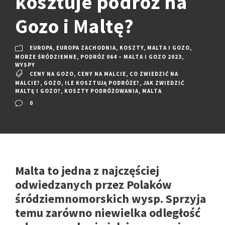
kosztuje podróż na
Gozo i Maltę?
EUROPA
,
EUROPA ZACHODNIA
,
KOSZTY
,
MALTA I GOZO
,
MORZE ŚRÓDZIEMNE
,
PODRÓŻ 064 – MALTA I GOZO 2023
,
WYSPY
CENY NA GOZO
,
CENY NA MALCIE
,
CO ZWIEDZIĆ NA
MALCIE?
,
GOZO
,
ILE KOSZTUJĄ PODRÓŻE?
,
JAK ZWIEDZIĆ
MALTĘ I GOZO?
,
KOSZTY PODRÓŻOWANIA
,
MALTA
0
Malta to jedna z najczęściej
odwiedzanych przez Polaków
śródziemnomorskich wysp. Sprzyja
temu zarówno niewielka odległość