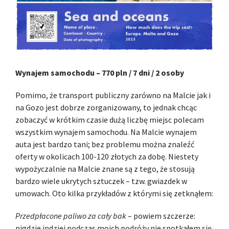
Wynajem samochodu – 770 pln / 7 dni / 2 osoby
Pomimo, że transport publiczny zarówno na Malcie jak i
na Gozo jest dobrze zorganizowany, to jednak chcąc
zobaczyć w krótkim czasie dużą liczbę miejsc polecam
wszystkim wynajem samochodu. Na Malcie wynajem
auta jest bardzo tani; bez problemu można znaleźć
oferty w okolicach 100-120 złotych za dobę. Niestety
wypożyczalnie na Malcie znane są z tego, że stosują
bardzo wiele ukrytych sztuczek – tzw. gwiazdek w
umowach. Oto kilka przykładów z którymi się zetknąłem:
Przedpłacone paliwo za cały bak
– powiem szczerze:
nigdzie indziej podczas moich podróży nie spotkałem się