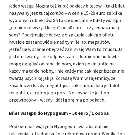
jeden wstęp. Można też kupić pakiety biletów – taki bilet
nazywany jest tutaj
combo
– w cenie 15-20 euro za kilka
wybranych obiektów. Są także specjalnie bilety wstępu
„do niemal wszystkiego” po 50 euro – czy jednak mają
sens? Podejmujące decyzję o zakupie takiego biletu
musicie zastanowić się nad tym ile np. megalitów
jesteście w stanie obejrzeć zanim się Wam to znudzi. Ja
jestem twardy, i nie odpuszczam – kamienne budowle
mogę oglądać od rana do nocy, dzień po dniu. Ale nie
każdy ma takie hobby, i nie każdy ma tak niezniszczalnie
twardą psychikę jak ja. Zdradzę Wam w tajemnicy, że
zasadniczo każdy megalit jest taki sam: u dołu jest dół
megalitu, a u góry jego góra. No chyba, że jest on
przewrócony – wtedy i dół i górę ma po bokach.
Bilet wstępu do Hypogeum – 50 euro / 1 osoba
Podziemna świątynia Hypogeum jest absolutnie
fascynująca. I jednocześnie rekordowo droga. Wynika to z