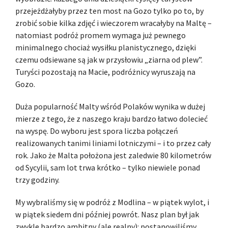
przejeżdżałyby przez ten most na Gozo tylko po to, by
zrobić sobie kilka zdjęć i wieczorem wracałyby na Maltę –
natomiast podróż promem wymaga już pewnego
minimalnego chociaż wysiłku planistycznego, dzięki
czemu odsiewane są jak w przysłowiu „ziarna od plew”.
Turyści pozostają na Macie, podróżnicy wyruszają na
Gozo.
Duża popularność Malty wśród Polaków wynika w dużej
mierze z tego, że z naszego kraju bardzo łatwo dolecieć
na wyspę. Do wyboru jest spora liczba połączeń
realizowanych tanimi liniami lotniczymi – i to przez cały
rok. Jako że Malta położona jest zaledwie 80 kilometrów
od Sycylii, sam lot trwa krótko – tylko niewiele ponad
trzy godziny.
My wybraliśmy się w podróż z Modlina – w piątek wylot, i
w piątek siedem dni później powrót. Nasz plan był jak
zwykle bardzo ambitny (ale realny): postanowiliśmy