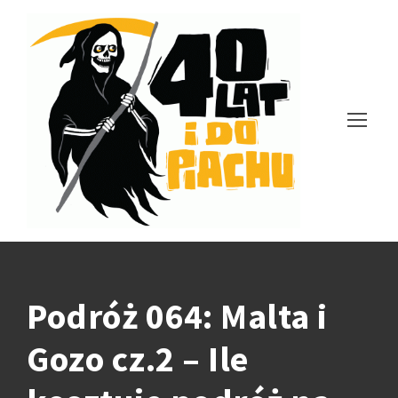
Podróż 064: Malta i
Gozo cz.2 – Ile