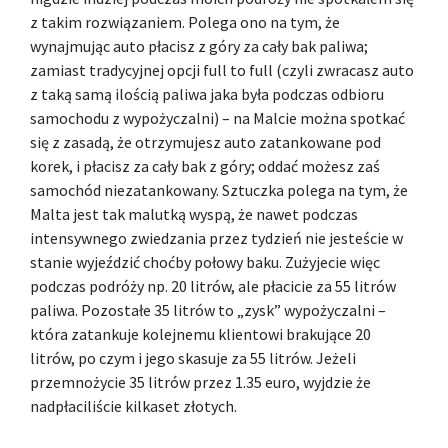
z takim rozwiązaniem. Polega ono na tym, że
wynajmując auto płacisz z góry za cały bak paliwa;
zamiast tradycyjnej opcji full to full (czyli zwracasz auto
z taką samą ilością paliwa jaka była podczas odbioru
samochodu z wypożyczalni) – na Malcie można spotkać
się z zasadą, że otrzymujesz auto zatankowane pod
korek, i płacisz za cały bak z góry; oddać możesz zaś
samochód niezatankowany. Sztuczka polega na tym, że
Malta jest tak malutką wyspą, że nawet podczas
intensywnego zwiedzania przez tydzień nie jesteście w
stanie wyjeździć choćby połowy baku. Zużyjecie więc
podczas podróży np. 20 litrów, ale płacicie za 55 litrów
paliwa. Pozostałe 35 litrów to „zysk” wypożyczalni –
która zatankuje kolejnemu klientowi brakujące 20
litrów, po czym i jego skasuje za 55 litrów. Jeżeli
przemnożycie 35 litrów przez 1.35 euro, wyjdzie że
nadpłaciliście kilkaset złotych.