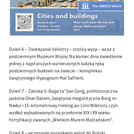
Dzień 6 – Zwiedzanie Valletty – stolicy wysp – wraz z
podziemnym Muzeum Wojny. Na koniec dnia zwiedzenie
jednej z najstarszych wzniesionych ludzką ręką
podziemnych budowli na świecie – kompleksu
świątynnego Hypogeum Ħal Saflieni.
Dzień 7 – Zatoka Il-Bajja ta’ San Ġorġ, prehistoryczna
jaskinia Ghar Dalam, świątynia megalityczna Borġ in-
Nadur i 15-kilometrowy treking po Linii Wiktorii, czyli
wzdłuż wybudowanych na przełomie XIX i XX wieku
fortyfikacji zwanych „Wielkim Murem Maltańskim”.
Dzień 8 – wczesnym porankiem wylot do Polski.