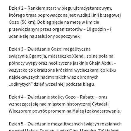
Dzień 2 – Rankiem start w biegu ultradystansowym,
którego trasa poprowadzona jest wzdłuż linii brzegowej
Gozo (50 km). Dobiegnięcie na metę w limicie
przewidzianym przez organizatorów – 10 godzin – i
udanie się na zasłużony odpoczynek.
Dzień 3 – Zwiedzanie Gozo: megalityczna
świątynia Ggantija, miasteczko Xlendi, solne pola na
północy wyspy oraz neolityczne jaskinie Ghajn Abdul –
wszystko to okraszone krótkimi wycieczkami do kilku
najciekawszych nadmorskich wież obronnych
„odkrytych” dzień wcześniej podczas biegu.
Dzień 4 – Zwiedzanie stolicy Gozo – Rabatu – oraz
wznoszącej się nad miastem historycznej Cytadeli.
Wieczorem powrót promem na Maltę i zakwaterowanie.
Dzień 5 – Zwiedzanie megalitycznych świątyń rozsianych
po całej Malcie: Tarxien, Ħaġar Qim, Mnajdra, Ta’ Ħaġrat