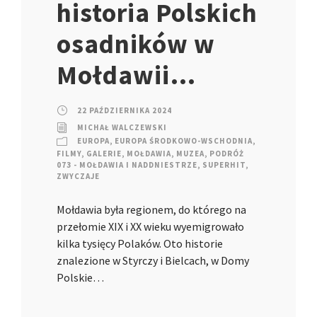
historia Polskich
osadników w
Mołdawii…
22 PAŹDZIERNIKA 2024
MICHAŁ WALCZEWSKI
EUROPA
,
EUROPA ŚRODKOWO-WSCHODNIA
,
FILMY
,
GALERIE
,
MOŁDAWIA
,
MUZEA
,
PODRÓŻ
073 - MOŁDAWIA I NADDNIESTRZE
,
SUPERHIT
,
ZWYCZAJE
Mołdawia była regionem, do którego na
przełomie XIX i XX wieku wyemigrowało
kilka tysięcy Polaków. Oto historie
znalezione w Styrczy i Bielcach, w Domy
Polskie…