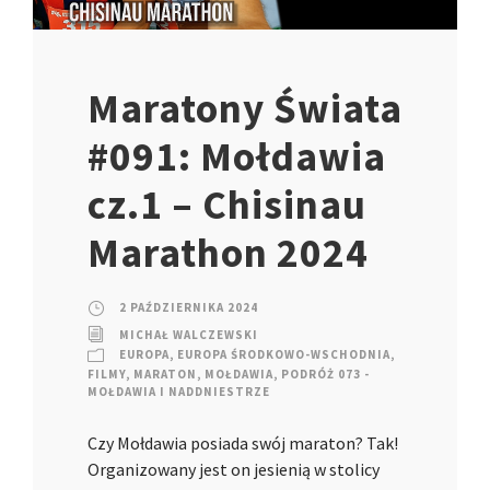
Maratony Świata
#091: Mołdawia
cz.1 – Chisinau
Marathon 2024
2 PAŹDZIERNIKA 2024
MICHAŁ WALCZEWSKI
EUROPA
,
EUROPA ŚRODKOWO-WSCHODNIA
,
FILMY
,
MARATON
,
MOŁDAWIA
,
PODRÓŻ 073 -
MOŁDAWIA I NADDNIESTRZE
Czy Mołdawia posiada swój maraton? Tak!
Organizowany jest on jesienią w stolicy