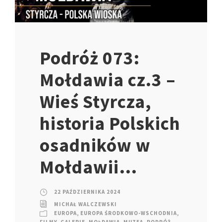
Podróż 073:
Mołdawia cz.3 –
Wieś Styrcza,
historia Polskich
osadników w
Mołdawii…
22 PAŹDZIERNIKA 2024
MICHAŁ WALCZEWSKI
EUROPA
,
EUROPA ŚRODKOWO-WSCHODNIA
,