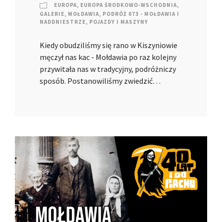
EUROPA
,
EUROPA ŚRODKOWO-WSCHODNIA
,
GALERIE
,
MOŁDAWIA
,
PODRÓŻ 073 - MOŁDAWIA I
NADDNIESTRZE
,
POJAZDY I MASZYNY
Kiedy obudziliśmy się rano w Kiszyniowie
męczył nas kac - Mołdawia po raz kolejny
przywitała nas w tradycyjny, podróżniczy
sposób. Postanowiliśmy zwiedzić…