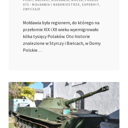
FILMY
,
GALERIE
,
MOŁDAWIA
,
MUZEA
,
PODRÓŻ
073 - MOŁDAWIA I NADDNIESTRZE
,
SUPERHIT
,
ZWYCZAJE
Mołdawia była regionem, do którego na
przełomie XIX i XX wieku wyemigrowało
kilka tysięcy Polaków. Oto historie
znalezione w Styrczy i Bielcach, w Domy
Polskie…