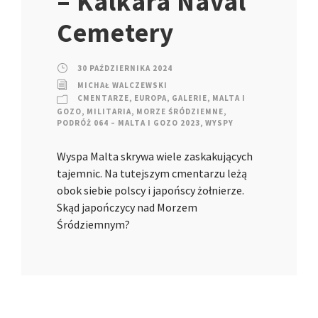
– Kalkara Naval
Cemetery
30 PAŹDZIERNIKA 2024
MICHAŁ WALCZEWSKI
CMENTARZE
,
EUROPA
,
GALERIE
,
MALTA I
GOZO
,
MILITARIA
,
MORZE ŚRÓDZIEMNE
,
PODRÓŻ 064 – MALTA I GOZO 2023
,
WYSPY
Wyspa Malta skrywa wiele zaskakujących
tajemnic. Na tutejszym cmentarzu leżą
obok siebie polscy i japońscy żołnierze.
Skąd japończycy nad Morzem
Śródziemnym?