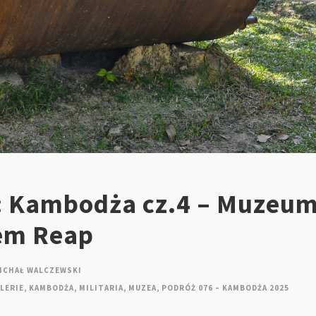
: Kambodża cz.4 – Muzeu
em Reap
ICHAŁ WALCZEWSKI
LERIE
,
KAMBODŻA
,
MILITARIA
,
MUZEA
,
PODRÓŻ 076 – KAMBODŻA 2025