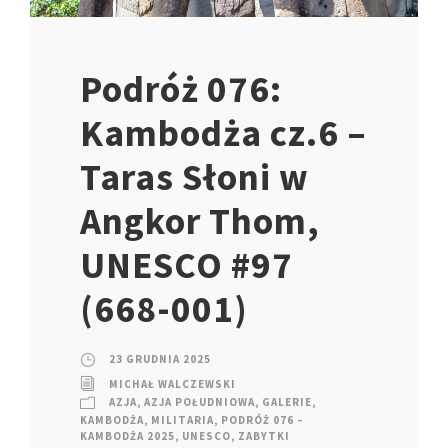
Podróż 076:
Kambodża cz.6 –
Taras Słoni w
Angkor Thom,
UNESCO #97
(668-001)
23 GRUDNIA 2025
MICHAŁ WALCZEWSKI
AZJA
,
AZJA POŁUDNIOWA
,
GALERIE
,
KAMBODŻA
,
MILITARIA
,
PODRÓŻ 076 –
KAMBODŻA 2025
,
UNESCO
,
ZABYTKI