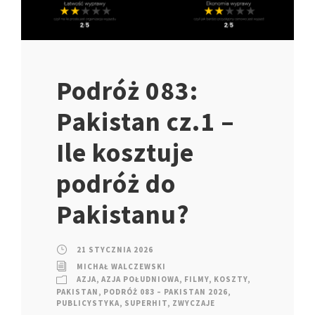
Podróż 083:
Pakistan cz.1 –
Ile kosztuje
podróż do
Pakistanu?
21 STYCZNIA 2026
MICHAŁ WALCZEWSKI
AZJA
,
AZJA POŁUDNIOWA
,
FILMY
,
KOSZTY
,
PAKISTAN
,
PODRÓŻ 083 – PAKISTAN 2026
,
PUBLICYSTYKA
,
SUPERHIT
,
ZWYCZAJE