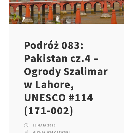
Podróż 083:
Pakistan cz.4 –
Ogrody Szalimar
w Lahore,
UNESCO #114
(171-002)
15 MAJA 2026
MICHAŁ WALCZEWSKI