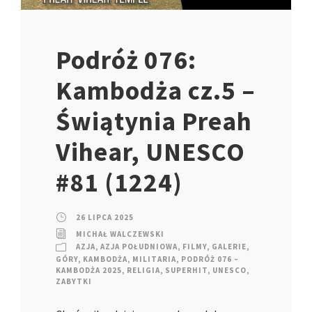
Podróż 076:
Kambodża cz.5 –
Świątynia Preah
Vihear, UNESCO
#81 (1224)
26 LIPCA 2025
MICHAŁ WALCZEWSKI
AZJA
,
AZJA POŁUDNIOWA
,
FILMY
,
GALERIE
,
GÓRY
,
KAMBODŻA
,
MILITARIA
,
PODRÓŻ 076 –
KAMBODŻA 2025
,
RELIGIA
,
SUPERHIT
,
UNESCO
,
ZABYTKI