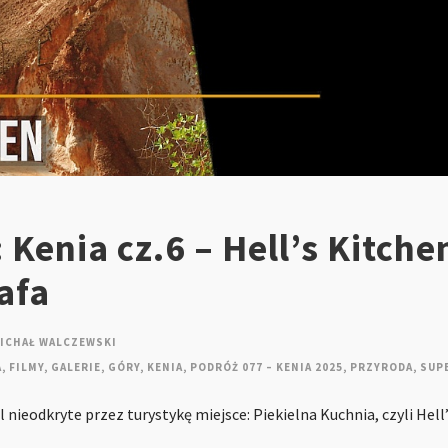
Kenia cz.6 – Hell’s Kitchen
afa
ICHAŁ WALCZEWSKI
A
,
FILMY
,
GALERIE
,
GÓRY
,
KENIA
,
PODRÓŻ 077 – KENIA 2025
,
PRZYRODA
,
SUP
nieodkryte przez turystykę miejsce: Piekielna Kuchnia, czyli Hell’