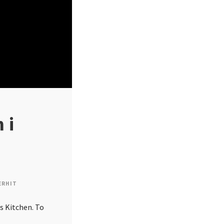
 i
ERHIT
s Kitchen. To