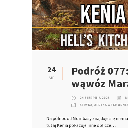
Podróż 077: 
24
SIE
wąwóz Mar
24 SIERPNIA 2025
M
AFRYKA
,
AFRYKA WSCHODNI
Na północ od Mombasy znajduje się niemal 
tutaj Kenia pokazuje inne oblicze…