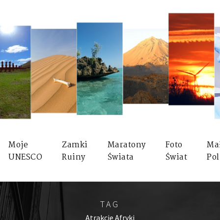
Moje
Zamki
Maratony
Foto
Ma
UNESCO
Ruiny
Świata
Świat
Pol
TAG
Atrakcje Afryki