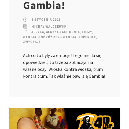
Gambia!
8 STYCZNIA 2021
MICHAŁ WALCZEWSKI
AFRYKA
,
AFRYKA ZACHODNIA
,
FILMY
,
GAMBIA
,
PODRÓŻ 015 – GAMBIA
,
SUPERHIT
,
ZWYCZAJE
Ach co to były za emocje! Tego nie da się
opowiedzieć, to trzeba zobaczyć na
własne oczy! Wioska kontra wioska, tłum
kontra tłum. Tak właśnie bawi się Gambia!