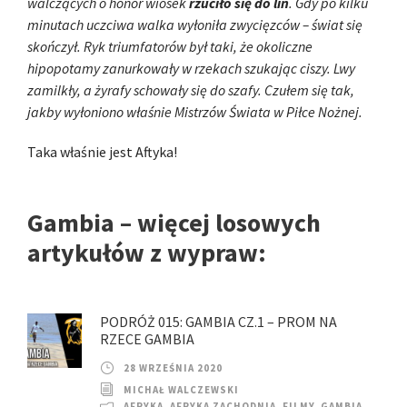
walczących o honor wiosek
rzuciło się do lin
. Gdy po kilku
minutach uczciwa walka wyłoniła zwycięzców – świat się
skończył. Ryk triumfatorów był taki, że okoliczne
hipopotamy zanurkowały w rzekach szukając ciszy. Lwy
zamilkły, a żyrafy schowały się do szafy. Czułem się tak,
jakby wyłoniono właśnie Mistrzów Świata w Piłce Nożnej.
Taka właśnie jest Aftyka!
Gambia – więcej losowych
artykułów z wypraw:
PODRÓŻ 015: GAMBIA CZ.1 – PROM NA
RZECE GAMBIA
28 WRZEŚNIA 2020
MICHAŁ WALCZEWSKI
AFRYKA
,
AFRYKA ZACHODNIA
,
FILMY
,
GAMBIA
,