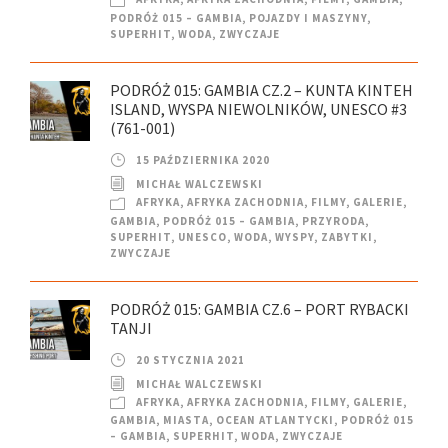
PODRÓŻ 015 – GAMBIA
,
POJAZDY I MASZYNY
,
SUPERHIT
,
WODA
,
ZWYCZAJE
PODRÓŻ 015: GAMBIA CZ.2 – KUNTA KINTEH
ISLAND, WYSPA NIEWOLNIKÓW, UNESCO #3
(761-001)
15 PAŹDZIERNIKA 2020
MICHAŁ WALCZEWSKI
AFRYKA
,
AFRYKA ZACHODNIA
,
FILMY
,
GALERIE
,
GAMBIA
,
PODRÓŻ 015 – GAMBIA
,
PRZYRODA
,
SUPERHIT
,
UNESCO
,
WODA
,
WYSPY
,
ZABYTKI
,
ZWYCZAJE
PODRÓŻ 015: GAMBIA CZ.6 – PORT RYBACKI
TANJI
20 STYCZNIA 2021
MICHAŁ WALCZEWSKI
AFRYKA
,
AFRYKA ZACHODNIA
,
FILMY
,
GALERIE
,
GAMBIA
,
MIASTA
,
OCEAN ATLANTYCKI
,
PODRÓŻ 015
– GAMBIA
,
SUPERHIT
,
WODA
,
ZWYCZAJE