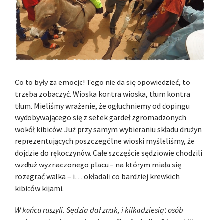
Co to były za emocje! Tego nie da się opowiedzieć, to
trzeba zobaczyć. Wioska kontra wioska, tłum kontra
tłum. Mieliśmy wrażenie, że ogłuchniemy od dopingu
wydobywającego się z setek gardeł zgromadzonych
wokół kibiców. Już przy samym wybieraniu składu drużyn
reprezentujących poszczególne wioski myśleliśmy, że
dojdzie do rękoczynów. Całe szczęście sędziowie chodzili
wzdłuż wyznaczonego placu – na którym miała się
rozegrać walka – i… okładali co bardziej krewkich
kibiców kijami.
W końcu ruszyli. Sędzia dał znak, i kilkadziesiąt osób