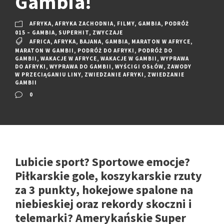
Gambia!
AFRYKA
,
AFRYKA ZACHODNIA
,
FILMY
,
GAMBIA
,
PODRÓŻ
015 – GAMBIA
,
SUPERHIT
,
ZWYCZAJE
AFRICA
,
AFRYKA
,
BAJANA
,
GAMBIA
,
MARATON W AFRYCE
,
MARATON W GAMBII
,
PODRÓŻ DO AFRYKI
,
PODRÓŻ DO
GAMBII
,
WAKACJE W AFRYCE
,
WAKACJE W GAMBII
,
WYPRAWA
DO AFRYKI
,
WYPRAWA DO GAMBII
,
WYŚCIGI OSŁÓW
,
ZAWODY
W PRZECIĄGANIU LINY
,
ZWIEDZANIE AFRYKI
,
ZWIEDZANIE
GAMBII
0
Lubicie sport? Sportowe emocje?
Piłkarskie gole, koszykarskie rzuty
za 3 punkty, hokejowe spalone na
niebieskiej oraz rekordy skoczni i
telemarki? Amerykańskie Super