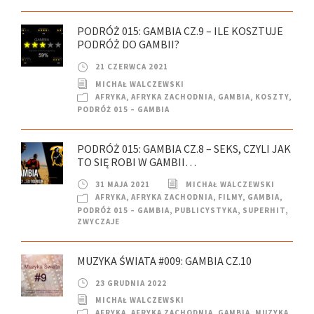
PODRÓŻ 015: GAMBIA CZ.9 – ILE KOSZTUJE
PODRÓŻ DO GAMBII?
21 CZERWCA 2021
MICHAŁ WALCZEWSKI
AFRYKA
,
AFRYKA ZACHODNIA
,
GAMBIA
,
KOSZTY
,
PODRÓŻ 015 – GAMBIA
PODRÓŻ 015: GAMBIA CZ.8 – SEKS, CZYLI JAK
TO SIĘ ROBI W GAMBII…
31 MAJA 2021
MICHAŁ WALCZEWSKI
AFRYKA
,
AFRYKA ZACHODNIA
,
FILMY
,
GAMBIA
,
PODRÓŻ 015 – GAMBIA
,
PUBLICYSTYKA
,
SUPERHIT
,
ZWYCZAJE
MUZYKA ŚWIATA #009: GAMBIA CZ.10
23 GRUDNIA 2022
MICHAŁ WALCZEWSKI
AFRYKA
,
AFRYKA ZACHODNIA
,
GAMBIA
,
MUZYKA
,