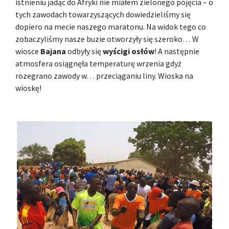
istnieniu jadąc do Afryki nie miałem zielonego pojęcia – o
tych zawodach towarzyszących dowiedzieliśmy się
dopiero na mecie naszego maratonu. Na widok tego co
zobaczyliśmy nasze buzie otworzyły się szeroko… W
wiosce
Bajana
odbyły się
wyścigi osłów
! A następnie
atmosfera osiągnęła temperaturę wrzenia gdyż
rozegrano zawody w… przeciąganiu liny. Wioska na
wioskę!