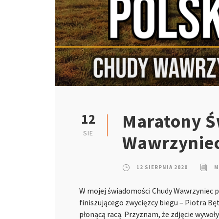
Maratony Ś
12
SIE
Wawrzynie
12 SIERPNIA 2020
M
W mojej świadomości Chudy Wawrzyniec poja
finiszującego zwycięzcy biegu – Piotra B
płonącą racą. Przyznam, że zdjęcie wywoł