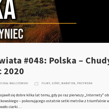
wiata #048: Polska – Chud
c 2020
ICHAŁ WALCZEWSKI
FILMY
,
GÓRY
,
MARATON
,
PRZYRODA
wił się dobre kilka lat temu, gdy po raz pierwszy „Internety” ob
ętkowskiego – pokonującego ostatnie setki metrów z triumfalnie 
ywało ciarki…