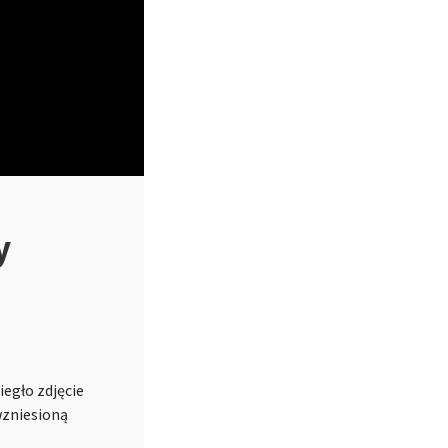
y
iegło zdjęcie
wzniesioną