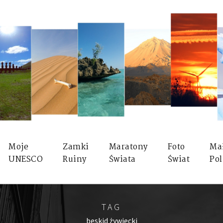
Moje
Zamki
Maratony
Foto
Ma
UNESCO
Ruiny
Świata
Świat
Pol
TAG
beskid żywiecki