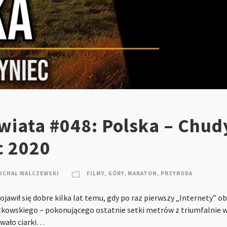
wiata #048: Polska – Chud
c 2020
ICHAŁ WALCZEWSKI
FILMY
,
GÓRY
,
MARATON
,
PRZYRODA
wił się dobre kilka lat temu, gdy po raz pierwszy „Internety” ob
ętkowskiego – pokonującego ostatnie setki metrów z triumfalnie 
ywało ciarki…