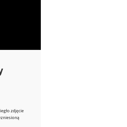
y
iegło zdjęcie
wzniesioną