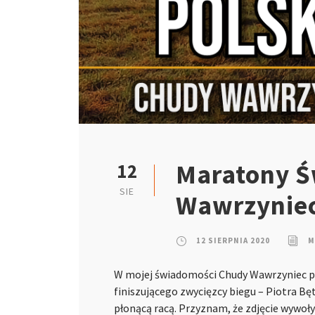
Maratony Ś
12
SIE
Wawrzynie
12 SIERPNIA 2020
M
W mojej świadomości Chudy Wawrzyniec poja
finiszującego zwycięzcy biegu – Piotra B
płonącą racą. Przyznam, że zdjęcie wywoł