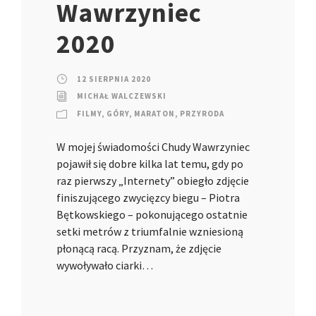
Wawrzyniec
2020
12 SIERPNIA 2020
MICHAŁ WALCZEWSKI
FILMY
,
GÓRY
,
MARATON
,
PRZYRODA
W mojej świadomości Chudy Wawrzyniec
pojawił się dobre kilka lat temu, gdy po
raz pierwszy „Internety” obiegło zdjęcie
finiszującego zwycięzcy biegu – Piotra
Bętkowskiego – pokonującego ostatnie
setki metrów z triumfalnie wzniesioną
płonącą racą. Przyznam, że zdjęcie
wywoływało ciarki…