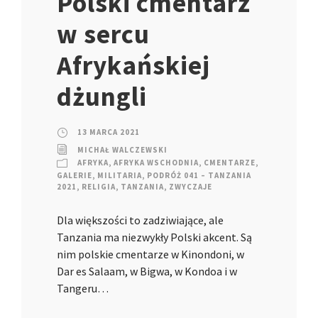
Polski cmentarz
w sercu
Afrykańskiej
dżungli
13 MARCA 2021
MICHAŁ WALCZEWSKI
AFRYKA
,
AFRYKA WSCHODNIA
,
CMENTARZE
,
GALERIE
,
MILITARIA
,
PODRÓŻ 041 – TANZANIA
2021
,
RELIGIA
,
TANZANIA
,
ZWYCZAJE
Dla większości to zadziwiające, ale
Tanzania ma niezwykły Polski akcent. Są
nim polskie cmentarze w Kinondoni, w
Dar es Salaam, w Bigwa, w Kondoa i w
Tangeru…