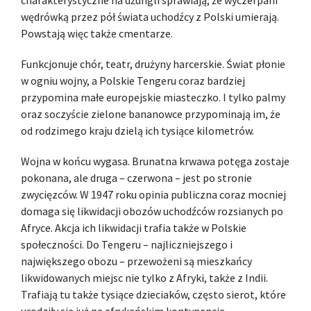
charakterystyczne na dżungli sprawiają, że wyczerpani
wędrówką przez pół świata uchodźcy z Polski umierają.
Powstają więc także cmentarze.
Funkcjonuje chór, teatr, drużyny harcerskie. Świat płonie
w ogniu wojny, a Polskie Tengeru coraz bardziej
przypomina małe europejskie miasteczko. I tylko palmy
oraz soczyście zielone bananowce przypominają im, że
od rodzimego kraju dzielą ich tysiące kilometrów.
Wojna w końcu wygasa. Brunatna krwawa potęga zostaje
pokonana, ale druga – czerwona – jest po stronie
zwycięzców. W 1947 roku opinia publiczna coraz mocniej
domaga się likwidacji obozów uchodźców rozsianych po
Afryce. Akcja ich likwidacji trafia także w Polskie
społeczności. Do Tengeru – najliczniejszego i
największego obozu – przewożeni są mieszkańcy
likwidowanych miejsc nie tylko z Afryki, także z Indii.
Trafiają tu także tysiące dzieciaków, często sierot, które