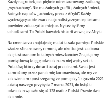
Każdy nagrobek jest pięknie odrestaurowany, zadbany,
„wychuchany”. Nie ma żadnych graffiti, żadnych śmieci,
żadnych napisów „uchodźcy precz z Afryki”. Każdy
wycierający sobie twarz nacjonalistycznymi epitetami
powinien zobaczyć to miejsce. My też byliśmy
uchodźcami. To Polski kawałek historii wewnątrz Afryki.
Na cmentarzu znajduje się malutka sala pamięci. Polskie
władze sfinansowały remont, ale okolica jest zadbana
dzięki staraniom lokalnych mieszkańców. Znajdujemy
pamiątkową księgę odwiedzin a w niej wpisy setek
Polaków, którzy dotarli tutaj przed nami. Świat jest
zamrożony przez pandemię koronawirusa, ale my ze
zdziwieniem spostrzegamy, że pomiędzy 1 stycznia 2021
a datą naszego przybycia 7 marca 2021, do książki
odwiedzin wpisało się aż 128 osób z Polski. Prawie dwie
dziennie.