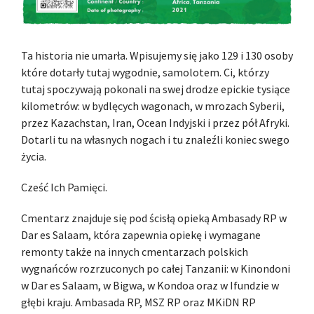
Ta historia nie umarła. Wpisujemy się jako 129 i 130 osoby
które dotarły tutaj wygodnie, samolotem. Ci, którzy
tutaj spoczywają pokonali na swej drodze epickie tysiące
kilometrów: w bydlęcych wagonach, w mrozach Syberii,
przez Kazachstan, Iran, Ocean Indyjski i przez pół Afryki.
Dotarli tu na własnych nogach i tu znaleźli koniec swego
życia.
Cześć Ich Pamięci.
Cmentarz znajduje się pod ścisłą opieką Ambasady RP w
Dar es Salaam, która zapewnia opiekę i wymagane
remonty także na innych cmentarzach polskich
wygnańców rozrzuconych po całej Tanzanii: w Kinondoni
w Dar es Salaam, w Bigwa, w Kondoa oraz w Ifundzie w
głębi kraju. Ambasada RP, MSZ RP oraz MKiDN RP