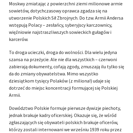
Moskwy zmiatając z powierzchni ziemi milionowe armie
sowietów, dotychczasowy oprawca zgadza się na
utworzenie Polskich Sił Zbrojnych. Do tzw. Armii Andersa
wstępują Polacy – zesłańcy, syberyjscy karczownicy,
więźniowie najstraszliwszych sowieckich gułagów i
karcerów.
To droga ucieczki, droga do wolności. Dla wielu jedyna
szansa na przeżycie. Ale nie dla wszystkich – czerwoni
zabierają dokumenty, cofają zgody, zmuszają ilu tylko się
da do zmiany obywatelstwa. Mimo wszystko
dziesiątkom tysięcy Polaków (z miliona!) udaje się
dotrzeć do miejsc koncentracji formującej się Polskiej
Armii.
Dowództwo Polskie formuje pierwsze dywizje piechoty,
jednak brakuje kadry oficerskiej. Okazuje się, że wśród
zgłaszających się obywateli polskich brakuje oficerów,
którzy zostali internowani we wrześniu 1939 roku przez