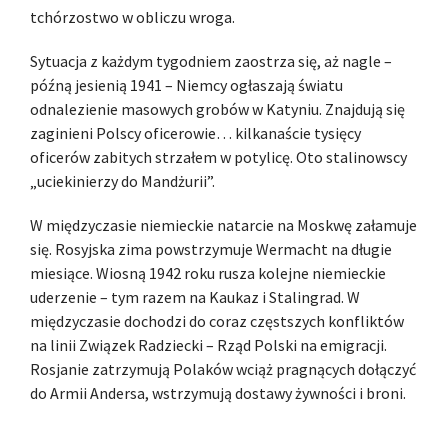
tchórzostwo w obliczu wroga.
Sytuacja z każdym tygodniem zaostrza się, aż nagle –
późną jesienią 1941 – Niemcy ogłaszają światu
odnalezienie masowych grobów w Katyniu. Znajdują się
zaginieni Polscy oficerowie… kilkanaście tysięcy
oficerów zabitych strzałem w potylicę. Oto stalinowscy
„uciekinierzy do Mandżurii”.
W międzyczasie niemieckie natarcie na Moskwę załamuje
się. Rosyjska zima powstrzymuje Wermacht na długie
miesiące. Wiosną 1942 roku rusza kolejne niemieckie
uderzenie – tym razem na Kaukaz i Stalingrad. W
międzyczasie dochodzi do coraz częstszych konfliktów
na linii Związek Radziecki – Rząd Polski na emigracji.
Rosjanie zatrzymują Polaków wciąż pragnących dołączyć
do Armii Andersa, wstrzymują dostawy żywności i broni.