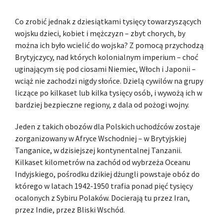
Co zrobić jednak z dziesiątkami tysięcy towarzyszących
wojsku dzieci, kobiet i mężczyzn – zbyt chorych, by
można ich było wcielić do wojska? Z pomocą przychodzą
Brytyjczycy, nad których kolonialnym imperium – choć
uginającym się pod ciosami Niemiec, Włoch i Japonii –
wciąż nie zachodzi nigdy słońce. Dzielą cywilów na grupy
liczące po kilkaset lub kilka tysięcy osób, i wywożą ich w
bardziej bezpieczne regiony, z dala od pożogi wojny.
Jeden z takich obozów dla Polskich uchodźców zostaje
zorganizowany w Afryce Wschodniej – w Brytyjskiej
Tanganice, w dzisiejszej kontynentalnej Tanzanii.
Kilkaset kilometrów na zachód od wybrzeża Oceanu
Indyjskiego, pośrodku dzikiej dżungli powstaje obóz do
którego w latach 1942-1950 trafia ponad pięć tysięcy
ocalonych z Sybiru Polaków. Docierają tu przez Iran,
przez Indie, przez Bliski Wschód.