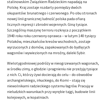
stalinowskim Związkiem Radzieckim napadają na
Polskę. Kraj zostaje rozdarty pomiędzy dwóch
okupantów: brunatnego i czerwonego. Po obu stronach
nowej linii granicznej ludność polska pada ofiarą
licznych represji i zbrodni wojennych. Giną tysiące.
Szczególną maszynę terroru rozkręca z początkiem
1940 roku roku czerwony oprawca – w lutym 140 tysięcy
Polaków, mieszkańców kresów wschodnich, zostaje
wyrzuconych z domów, zapakowanych do bydlęcych
wagonów i wywiezionych na mroźny, daleki Sybir.
Wielotygodniowej podróży w nieogrzewanych wagonach,
w środku zimy, o głodzie i pragnieniu nie przeżyją tysiące
z nich. Ci, którzy żywi docierają do celu – do obwodów
archangielskiego, irkuckiego, do Komi – stają się
niewolnikami radzieckiego systemu łagrów. Pracują w
nieludzkich warunkach przy wyrębie tajgi, budowie linii
kolejowych, w kopalniach.