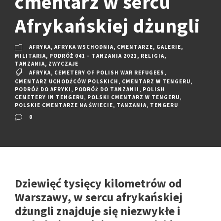
cmentarz w sercu
Afrykańskiej dżungli
AFRYKA
,
AFRYKA WSCHODNIA
,
CMENTARZE
,
GALERIE
,
MILITARIA
,
PODRÓŻ 041 – TANZANIA 2021
,
RELIGIA
,
TANZANIA
,
ZWYCZAJE
AFRYKA
,
CEMETERY OF POLISH WAR REFUGEES
,
CMENTARZ UCHODŹCÓW POLSKICH
,
CMENTARZ W TENGERU
,
PODRÓŻ DO AFRYKI
,
PODRÓŻ DO TANZANII
,
POLISH
CEMETERY IN TENGERU
,
POLSKI CMENTARZ W TENGERU
,
POLSKIE CMENTARZE NA ŚWIECIE
,
TANZANIA
,
TENGERU
0
Dziewięć tysięcy kilometrów od
Warszawy, w sercu afrykańskiej
dżungli znajduje się niezwykłe i