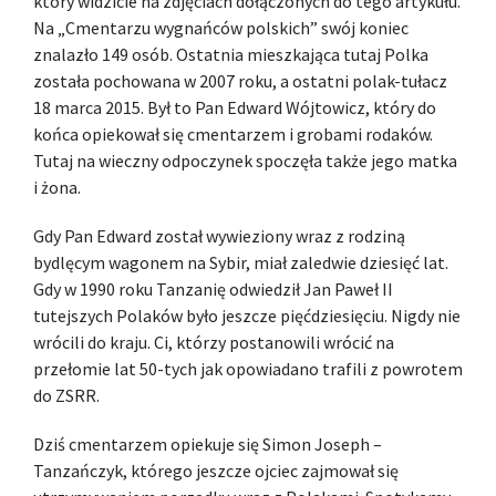
który widzicie na zdjęciach dołączonych do tego artykułu.
Na „Cmentarzu wygnańców polskich” swój koniec
znalazło 149 osób. Ostatnia mieszkająca tutaj Polka
została pochowana w 2007 roku, a ostatni polak-tułacz
18 marca 2015. Był to Pan Edward Wójtowicz, który do
końca opiekował się cmentarzem i grobami rodaków.
Tutaj na wieczny odpoczynek spoczęła także jego matka
i żona.
Gdy Pan Edward został wywieziony wraz z rodziną
bydlęcym wagonem na Sybir, miał zaledwie dziesięć lat.
Gdy w 1990 roku Tanzanię odwiedził Jan Paweł II
tutejszych Polaków było jeszcze pięćdziesięciu. Nigdy nie
wrócili do kraju. Ci, którzy postanowili wrócić na
przełomie lat 50-tych jak opowiadano trafili z powrotem
do ZSRR.
Dziś cmentarzem opiekuje się Simon Joseph –
Tanzańczyk, którego jeszcze ojciec zajmował się