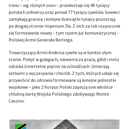
Iranu – wg różnych ocen – przedostaje się 40 tysięcy
polskich żołnierzy oraz ponad 77 tysięcy cywilów. Sowieci
zamykają granicę i kolejne dziesiątki tysięcy pozostają
po drugiej stronie Imperium Zła. Z nich za rok rozpocznie
się formowanie nowej – tym razem już komunistycznej –
Polskiej Armii Generała Berlinga.
Towarzyszący Armii Andersa cywile są w bardzo złym
stanie. Pobyt w gułagach, niewolnicza praca, głód i mróz
odciska śmiertelne piętno na uchodźcach. Umierają
setkami z wyczerpania i chorób. Z tych, których udaje się
przywrócić do zdrowia formowane są kolejne jednostki
wojskowe – jako 2 Korpus Polski zapiszą one wkrótce
chlubną kartę Wojska Polskiego zdobywając Monte
Cassino.