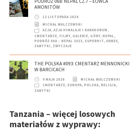
PODRÓŻ 068: NEPAL CZ.7 – ŁOWCA
AMONITÓW
12 LISTOPADA 2024
MICHAŁ WALCZEWSKI
AZJA
,
AZJA HIMALAJE I KARAKORUM
,
CMENTARZE
,
FILMY
,
GALERIE
,
GÓRY
,
NEPAL
,
PODRÓŻ 068 – NEPAL 2023
,
SUPERHIT
,
URBEX
,
ZABYTKI
,
ZWYCZAJE
THE POLSKA #093: CMENTARZ MENNONICKI
W BARCICACH
4 MAJA 2026
MICHAŁ WALCZEWSKI
CMENTARZE
,
EUROPA
,
POLSKA
,
RELIGIA
,
ZABYTKI
Tanzania – więcej losowych
materiałów z wyprawy: