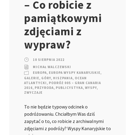
– Co robicie z
pamiątkowymi
zdjęciami z
wypraw?
10 SIERPNIA 2022
MICHAŁ WALCZEWSKI
EUROPA
,
EUROPA WYSPY KANARYJSKIE
,
GALERIE
,
GÓRY
,
HISZPANIA
,
OCEAN
ATLANTYCKI
,
PODRÓŻ 005 – GRAN CANARIA
2016
,
PRZYRODA
,
PUBLICYSTYKA
,
WYSPY
,
ZWYCZAJE
To nie będzie typowy odcinek o
podróżowaniu. Chciałbym Was dziś
zapytać o to, co robicie z archiwalnymi
zdjęciami z podróży? Wyspy Kanaryjskie to