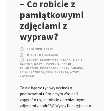
– Co robicie z
pamiątkowymi
zdjęciami z
wypraw?
10 SIERPNIA 2022
MICHAŁ WALCZEWSKI
EUROPA
,
EUROPA WYSPY KANARYJSKIE
,
GALERIE
,
GÓRY
,
HISZPANIA
,
OCEAN
ATLANTYCKI
,
PODRÓŻ 005 – GRAN CANARIA
2016
,
PRZYRODA
,
PUBLICYSTYKA
,
WYSPY
,
ZWYCZAJE
To nie będzie typowy odcinek o
podróżowaniu. Chciałbym Was dziś
zapytać o to, co robicie z archiwalnymi
zdjęciami z podróży? Wyspy Kanaryjskie to