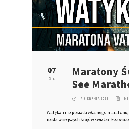
Maratony Ś
07
SIE
See Marath
7 SIERPNIA 2021
MI
Watykan nie posiada własnego maratonu, 
najdziwniejszych krajów świata? Rozwią