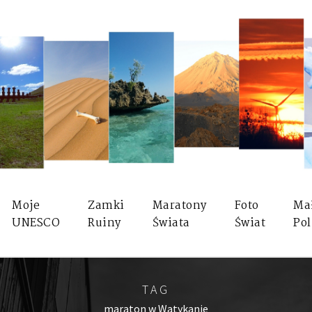
Moje
Zamki
Maratony
Foto
Ma
UNESCO
Ruiny
Świata
Świat
Pol
TAG
maraton w Watykanie