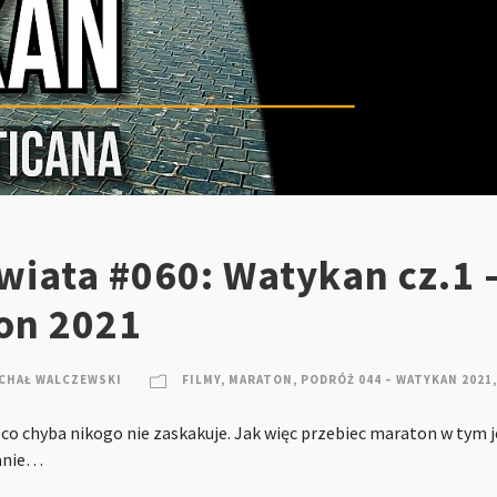
wiata #060: Watykan cz.1 
on 2021
CHAŁ WALCZEWSKI
FILMY
,
MARATON
,
PODRÓŻ 044 – WATYKAN 2021
,
co chyba nikogo nie zaskakuje. Jak więc przebiec maraton w tym 
zanie…