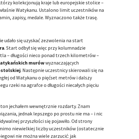
tórzy kolekcjonują kraje lub europejskie stolice –
a właśnie Watykanu. Ustalono limit uczestników na
min, zapisy, medale. Wyznaczono także trasę.
e udało się uzyskać zezwolenia na start
ra
. Start odbył się więc przy kolumnadzie
ętla – długości nieco ponad trzech kilometrów –
atykańskich murów
wyznaczających
ostolskiej
. Następnie uczestnicy skierowali się na
egłej od Watykanu o pięćset metrów i dalszy
gu rzeki na agrafce o długości niecałych pięciu
ton jechałem wewnętrznie rozdarty. Znam
ązania, jednak lepszego po prostu nie ma – i nic
idywalnej przyszłości się pojawiło. Od strony
omimo niewielkiej liczby uczestników (ostatecznie
iegowi nie można wiele zarzucić: jak