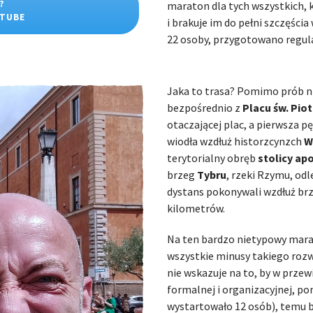
?
maraton dla tych wszystkich, k
UTUBE
i brakuje im do pełni szczęści
22 osoby, przygotowano regula
Jaka to trasa? Pomimo prób ni
bezpośrednio z
Placu św. Piot
otaczającej plac, a pierwsza p
wiodła wzdłuż historzcynzch
W
terytorialny obręb
stolicy ap
brzeg
Tybru
, rzeki Rzymu, odl
dystans pokonywali wzdłuż brze
kilometrów.
Na ten bardzo nietypowy mara
wszystkie minusy takiego rozwi
nie wskazuje na to, by w przew
formalnej i organizacyjnej, p
wystartowało 12 osób), temu b