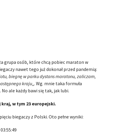
uża grupa osób, które chcą pobiec maraton w
biegaczy nawet tego już dokonał przed pandemią:
tu, biegnę w parku dystans maratonu, zaliczam,
następnego kraju
„. Wg. mnie taka formuła
o ale każdy bawi się tak, jak lubi.
kraj, w tym 23 europejski.
ęciu biegaczy z Polski. Oto pełne wyniki:
 03:55:49