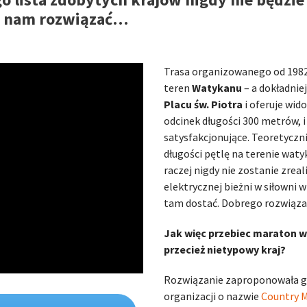
ię nam rozwiązać…
Trasa organizowanego od 198
teren
Watykanu
– a dokładni
Placu św. Piotra
i oferuje wid
odcinek długości 300 metrów, i
satysfakcjonujące. Teoretycz
długości pętlę na terenie wat
raczej nigdy nie zostanie zre
elektrycznej bieżni w siłowni 
tam dostać. Dobrego rozwiązan
Jak więc przebiec maraton w 
przecież nietypowy kraj?
Rozwiązanie zaproponowała gr
organizacji o nazwie
Country 