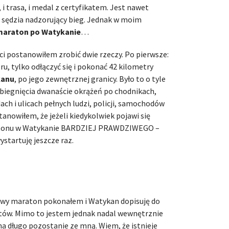
i trasa, i medal z certyfikatem. Jest nawet
z sędzia nadzorujący bieg. Jednak w moim
maraton po Watykanie
…
i postanowiłem zrobić dwie rzeczy. Po pierwsze:
ru, tylko odłączyć się i pokonać 42 kilometry
kanu
, po jego zewnętrznej granicy. Było to o tyle
ebiegnięcia dwanaście okrążeń po chodnikach,
ach i ulicach pełnych ludzi, policji, samochodów
tanowiłem, że jeżeli kiedykolwiek pojawi się
atonu w Watykanie BARDZIEJ PRAWDZIWEGO –
ystartuję jeszcze raz.
powy maraton pokonałem i Watykan dopisuję do
rtów. Mimo to jestem jednak nadal wewnętrznie
e na długo pozostanie ze mną. Wiem, że istnieje