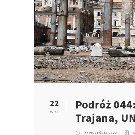
Podróż 044
22
WRZ
Trajana, U
22 WRZEŚNIA 2022