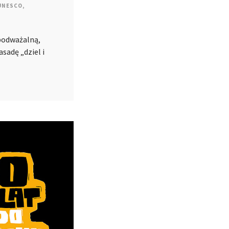
UNESCO
,
epodważalną,
adę „dziel i