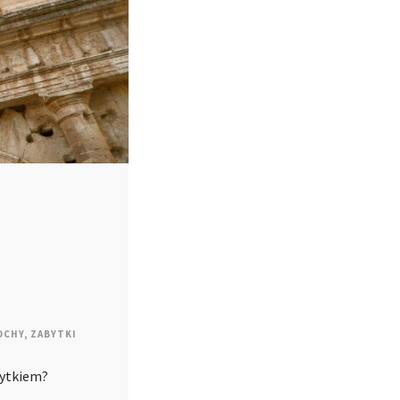
OCHY
,
ZABYTKI
bytkiem?