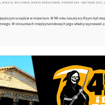
A
,
MIASTA
,
MILITARIA
,
MORZE ŚRÓDZIEMNE
,
PODRÓŻ 044 – WATYKAN 2021
,
najwyższym urzędzie w imperium. W 98 roku naszej ery Rzym był ni
nego. W stosunkach międzynarodowych jego władcy wyznawali zas