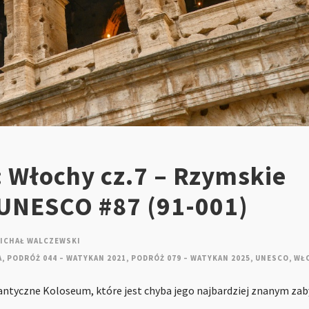
: Włochy cz.7 – Rzymskie
UNESCO #87 (91-001)
ICHAŁ WALCZEWSKI
A
,
PODRÓŻ 044 – WATYKAN 2021
,
PODRÓŻ 079 – WATYKAN 2025
,
UNESCO
,
WŁ
i antyczne Koloseum, które jest chyba jego najbardziej znanym za