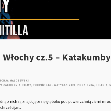
: Włochy cz.5 – Katakumby
ICHAŁ WALCZEWSKI
PA ZACHODNIA
,
FILMY
,
PODRÓŻ 044 – WATYKAN 2021
,
PODZIEMIA
,
RELIGIA
,
edną z nich są znajdujące się głęboko pod powierzchnią ziemi mro
hrześcijan...