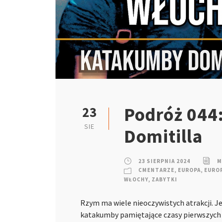
Podróż 044
23
SIE
Domitilla
23 SIERPNIA 2024
M
CMENTARZE
,
EUROPA
,
EURO
WŁOCHY
,
ZABYTKI
Rzym ma wiele nieoczywistych atrakcji. J
katakumby pamiętające czasy pierwszych c