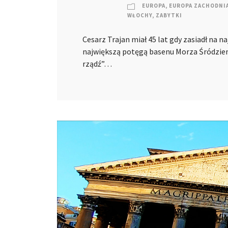
EUROPA
,
EUROPA ZACHODNI
WŁOCHY
,
ZABYTKI
Cesarz Trajan miał 45 lat gdy zasiadł na 
największą potęgą basenu Morza Śródziem
rządź”…