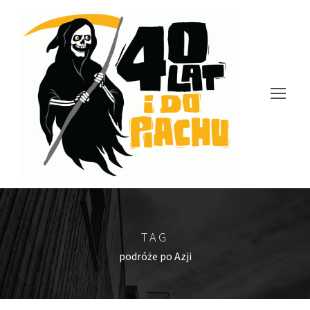
TAG
podróże po Azji