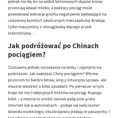
jednak nie da; bo na widok betonowych słupów krowy
przestają dawać mleko, a pędzący pociąg może
powodować wibracje gruntu negatywnie wpływające na
codzienny komfort okolicznych mieszkańców. Brakuje
tylko maszynisty z chorągiewką idącego przed
lokomotywą…
Jak podróżować po Chinach
pociągiem?
Zostawmy jednak narzekania na boku, i zajmijmy się
podróżami. Jak zwiedzać Chiny pociągiem? Wbrew
pozorom to bardzo łatwa, wręcz intuicyjna sprawa- ale
musicie wiedzieć o kilku zasadach. Po pierwsze: w tym
kraju nie ma tradycyjnych biletów na pociąg. Kupując
bilet – a można to zrobić niemal wyłącznie przez
internet lub w automatach – podaje się swój numer
dowodu osobistego; obcokrajowcy podają nr paszportu. I
ten właśnie paszport staje się naszym biletem.