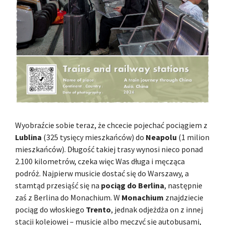
Wyobraźcie sobie teraz, że chcecie pojechać pociągiem z
Lublina
(325 tysięcy mieszkańców) do
Neapolu
(1 milion
mieszkańców). Długość takiej trasy wynosi nieco ponad
2.100 kilometrów, czeka więc Was długa i męcząca
podróż. Najpierw musicie dostać się do Warszawy, a
stamtąd przesiąść się na
pociąg do Berlina
, następnie
zaś z Berlina do Monachium. W
Monachium
znajdziecie
pociąg do włoskiego
Trento
, jednak odjeżdża on z innej
stacji kolejowej – musicie albo męczyć się autobusami,