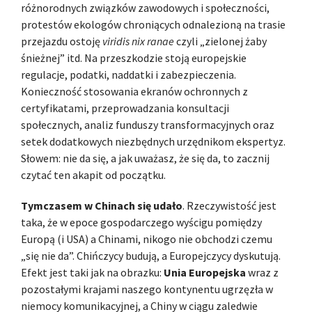
różnorodnych związków zawodowych i społeczności,
protestów ekologów chroniących odnalezioną na trasie
przejazdu ostoję
viridis nix ranae
czyli „zielonej żaby
śnieżnej” itd. Na przeszkodzie stoją europejskie
regulacje, podatki, naddatki i zabezpieczenia.
Konieczność stosowania ekranów ochronnych z
certyfikatami, przeprowadzania konsultacji
społecznych, analiz funduszy transformacyjnych oraz
setek dodatkowych niezbędnych urzędnikom ekspertyz.
Słowem: nie da się, a jak uważasz, że się da, to zacznij
czytać ten akapit od początku.
Tymczasem w Chinach się udało
. Rzeczywistość jest
taka, że w epoce gospodarczego wyścigu pomiędzy
Europą (i USA) a Chinami, nikogo nie obchodzi czemu
„się nie da”. Chińczycy budują, a Europejczycy dyskutują.
Efekt jest taki jak na obrazku:
Unia Europejska
wraz z
pozostałymi krajami naszego kontynentu ugrzęzła w
niemocy komunikacyjnej, a Chiny w ciągu zaledwie