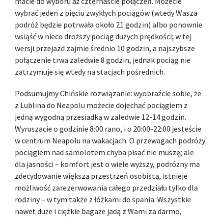
macie do wyboru aż czternaście połączeń. Możecie
wybrać jeden z pięciu zwykłych pociągów (wtedy Wasza
podróż będzie potrwała około 21 godzin) albo ponownie
wsiąść w nieco droższy pociąg dużych prędkości; w tej
wersji przejazd zajmie średnio 10 godzin, a najszybsze
połączenie trwa zaledwie 8 godzin, jednak pociąg nie
zatrzymuje się wtedy na stacjach pośrednich.
Podsumujmy Chińskie rozwiązanie: wyobraźcie sobie, że
z Lublina do Neapolu możecie dojechać pociągiem z
jedną wygodną przesiadką w zaledwie 12-14 godzin.
Wyruszacie o godzinie 8:00 rano, i o 20:00-22:00 jesteście
w centrum Neapolu na wakacjach. O przewagach podróży
pociągiem nad samolotem chyba pisać nie muszę; ale
dla jasności – komfort jest o wiele wyższy, podróżny ma
zdecydowanie większą przestrzeń osobistą, istnieje
możliwość zarezerwowania całego przedziału tylko dla
rodziny – w tym także z łóżkami do spania. Wszystkie
nawet duże i ciężkie bagaże jadą z Wami za darmo,