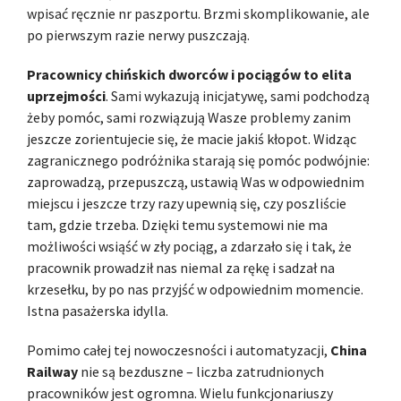
wpisać ręcznie nr paszportu. Brzmi skomplikowanie, ale
po pierwszym razie nerwy puszczają.
Pracownicy chińskich dworców i pociągów to elita
uprzejmości
. Sami wykazują inicjatywę, sami podchodzą
żeby pomóc, sami rozwiązują Wasze problemy zanim
jeszcze zorientujecie się, że macie jakiś kłopot. Widząc
zagranicznego podróżnika starają się pomóc podwójnie:
zaprowadzą, przepuszczą, ustawią Was w odpowiednim
miejscu i jeszcze trzy razy upewnią się, czy poszliście
tam, gdzie trzeba. Dzięki temu systemowi nie ma
możliwości wsiąść w zły pociąg, a zdarzało się i tak, że
pracownik prowadził nas niemal za rękę i sadzał na
krzesełku, by po nas przyjść w odpowiednim momencie.
Istna pasażerska idylla.
Pomimo całej tej nowoczesności i automatyzacji,
China
Railway
nie są bezduszne – liczba zatrudnionych
pracowników jest ogromna. Wielu funkcjonariuszy