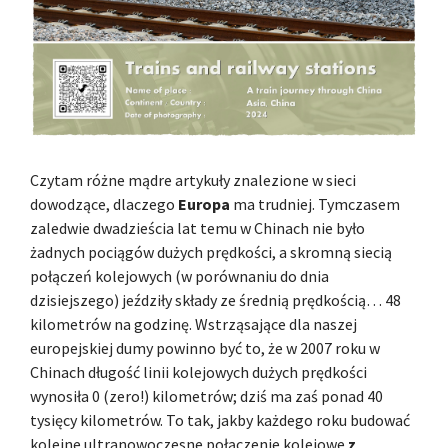
Czytam różne mądre artykuły znalezione w sieci
dowodzące, dlaczego
Europa
ma trudniej. Tymczasem
zaledwie dwadzieścia lat temu w Chinach nie było
żadnych pociągów dużych prędkości, a skromną siecią
połączeń kolejowych (w porównaniu do dnia
dzisiejszego) jeździły składy ze średnią prędkością… 48
kilometrów na godzinę. Wstrząsające dla naszej
europejskiej dumy powinno być to, że w 2007 roku w
Chinach długość linii kolejowych dużych prędkości
wynosiła 0 (zero!) kilometrów; dziś ma zaś ponad 40
tysięcy kilometrów. To tak, jakby każdego roku budować
kolejne ultranowoczesne połączenie kolejowe
z