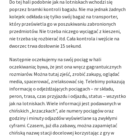
Do tej hali podobnie jak na lotniskach wchodzi się
poprzez bramki kontroli bagażu. Nie ma jednak żadnych
kolejek: odkłada się tylko swój bagaż na transporter,
który prześwietla go w poszukiwaniu zabronionych
przedmiotów. Nie trzeba niczego wyciągać z kieszeni,
nie trzeba się rozbierać itd. Cała kontrola i wejście na
dworzec trwa dosłownie 15 sekund.
Następnie oczekujemy na swój pociąg w hali
oczekiwania; bywa, że jest ona wręcz gagrantuicznych
rozmiarów. Można tutaj zjeść, zrobić zakupy, oglądać
media, spacerować, zrelaksować się. Telebimy pokazują
informację o odjeżdżających pociągach – nr składu,
peron, trasa, czas przyjazdu i odjazdu, status – wszystko
jak na lotniskach. Wiele informacji jest podawanych w
chińskich „krzaczkach”, ale numery pociągów oraz
godziny i minuty odjazdów wyświetlane są zwykłymi
cyframi. Czasem, już dla zabawy, można zapamiętać
chińską nazwę stacji docelowej korzystając z gry w