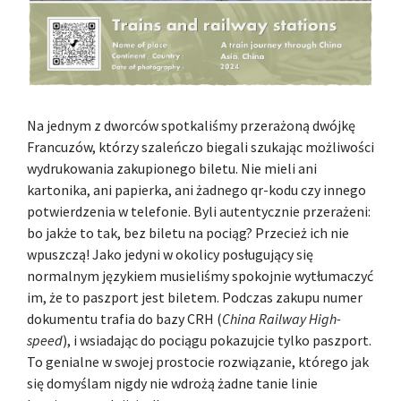
Na jednym z dworców spotkaliśmy przerażoną dwójkę
Francuzów, którzy szaleńczo biegali szukając możliwości
wydrukowania zakupionego biletu. Nie mieli ani
kartonika, ani papierka, ani żadnego qr-kodu czy innego
potwierdzenia w telefonie. Byli autentycznie przerażeni:
bo jakże to tak, bez biletu na pociąg? Przecież ich nie
wpuszczą! Jako jedyni w okolicy posługujący się
normalnym językiem musieliśmy spokojnie wytłumaczyć
im, że to paszport jest biletem. Podczas zakupu numer
dokumentu trafia do bazy CRH (
China Railway High-
speed
), i wsiadając do pociągu pokazujcie tylko paszport.
To genialne w swojej prostocie rozwiązanie, którego jak
się domyślam nigdy nie wdrożą żadne tanie linie