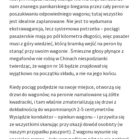
nam znanego panikarskiego biegania przez cały peron w
poszukiwaniu odpowiedniego wagonu; tutaj wszystko
jest idealnie zaplanowane. Nie jest to wydumana
ekstrawagancja, lecz systemowa potrzeba – pociągi
pasażerskie mają po pół kilometra długości, więc pasażer
musi z góry wiedzieć, którą bramką wejść na peron by
stanąć przy swoim wagonie . Śmieszne głosy płynące z
megafonów nie robią w Chinach niespodzianki
twierdząc, że wagon nr 16 będzie znajdował się
wyjątkowo na początku składu, a nie na jego końcu.
Kiedy pociąg podjedzie na swoje miejsce, otworzą się
drzwi do wagonów; na peronie namalowane są żółte
kwadraciki, i tam właśnie zmaterializują się drzwi z
dokładnością do wspomnianych 2-5 centymetrów.
Wysiądzie konduktor – opiekun wagonu – i przywita się
ze wszystkimi skanując przy okazji dowód osobisty (w
naszym przypadku paszport). Z wagonu wysunie się
specjalna rampa – żeby przypadkiem nikt się nie potknął