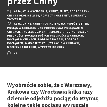
przez Chiny
AZJA
,
AZJA WSCHODNIA
,
CHINY
,
FILMY
,
PODRÓŻ 075 –
CHINY I OKOLICE 2024
,
POJAZDY I MASZYNY
,
SUPERHIT
,
ZWYCZAJE
AZJA
,
CHINY
,
CHINY POCIĄGIEM
,
JAK KUPIĆ BILET NA
POCIĄG W CHINACH?
,
JAK PODRÓŻOWAĆ POCIĄGAMI W
CHINACH?
,
KOLEJE DUŻYCH PRĘDKOŚCI
,
POCIĄGI DUŻYCH
PRĘDKOŚCI
,
POCIĄGI DUŻYCH PRĘDKOŚCI W CHINACH
,
POCIĄGI W CHINACH
,
PODRÓŻE PO AZJI
,
PODRÓŻE
POCIĄGIEM
,
WAKACJE W AZJI
,
WAKACJE W CHINACH
,
WYCIECZKA DO CHIN
,
WYPRAWA DO CHIN
13
Wyobraźcie sobie, że z Warszawy,
Krakowa czy Wrocławia kilka razy
dziennie odjeżdża pociąg do Rzymu;
kolejne takie pociągu wyruszają