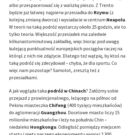
albo przespacerować się z walizką pieszo. Z Trento
będzie już łatwiej: najpierw przesiadka do
Rzymu
(z
kolejną zmianą dworca) i wysiadacie w centrum
Neapolu
.
W teorii na taką podróż wystarczy około 25 godzin, ale to
tylko teoria. Większość przesiadek ma zaledwie
kilkunastominutową zakładkę, więc biorąc pod uwagę
kulejącą punktualność europejskich pociągów raczej na
którąś z nich nie zdążycie. Dlatego też wątpię, by ktoś na
taką podróż się zdecydował – chyba, że dla sportu. Co
więc nam pozostaje? Samolot, zresztą też z
przesiadkami.
A jak wygląda taka
podróż w Chinach
? Załóżmy sobie
przejazd z prowincjonalnego, leżącego na północ od
Pekinu miasteczka
Chifeng
(400 tysięcy mieszkańców)
do aglomeracji
Guangzhou
. Docelowe miasto liczy 15
milionów mieszkańców i leży na południu Chin –
niedaleko
Hongkongu
. Odległość pomiędzy miejscem
startu i mety naszego eksperymentu wynosi 2.300