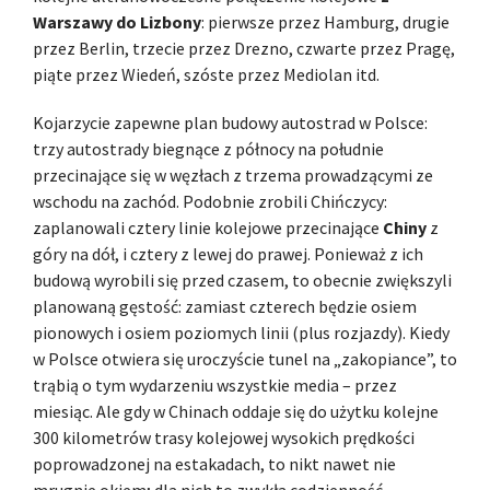
Warszawy do Lizbony
: pierwsze przez Hamburg, drugie
przez Berlin, trzecie przez Drezno, czwarte przez Pragę,
piąte przez Wiedeń, szóste przez Mediolan itd.
Kojarzycie zapewne plan budowy autostrad w Polsce:
trzy autostrady biegnące z północy na południe
przecinające się w węzłach z trzema prowadzącymi ze
wschodu na zachód. Podobnie zrobili Chińczycy:
zaplanowali cztery linie kolejowe przecinające
Chiny
z
góry na dół, i cztery z lewej do prawej. Ponieważ z ich
budową wyrobili się przed czasem, to obecnie zwiększyli
planowaną gęstość: zamiast czterech będzie osiem
pionowych i osiem poziomych linii (plus rozjazdy). Kiedy
w Polsce otwiera się uroczyście tunel na „zakopiance”, to
trąbią o tym wydarzeniu wszystkie media – przez
miesiąc. Ale gdy w Chinach oddaje się do użytku kolejne
300 kilometrów trasy kolejowej wysokich prędkości
poprowadzonej na estakadach, to nikt nawet nie