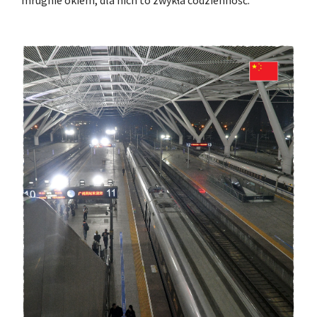
mrugnie okiem; dla nich to zwykła codzienność.