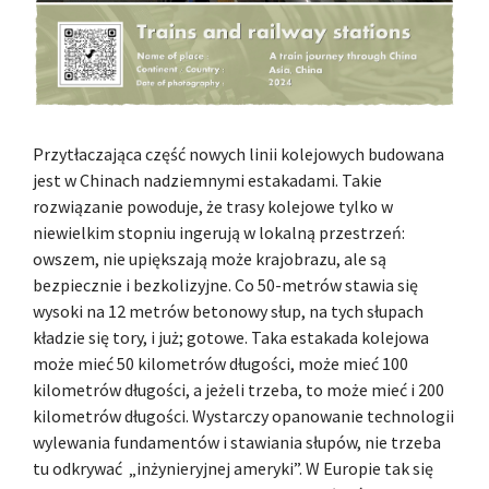
Przytłaczająca część nowych linii kolejowych budowana
jest w Chinach nadziemnymi estakadami. Takie
rozwiązanie powoduje, że trasy kolejowe tylko w
niewielkim stopniu ingerują w lokalną przestrzeń:
owszem, nie upiększają może krajobrazu, ale są
bezpiecznie i bezkolizyjne. Co 50-metrów stawia się
wysoki na 12 metrów betonowy słup, na tych słupach
kładzie się tory, i już; gotowe. Taka estakada kolejowa
może mieć 50 kilometrów długości, może mieć 100
kilometrów długości, a jeżeli trzeba, to może mieć i 200
kilometrów długości. Wystarczy opanowanie technologii
wylewania fundamentów i stawiania słupów, nie trzeba
tu odkrywać „inżynieryjnej ameryki”. W Europie tak się