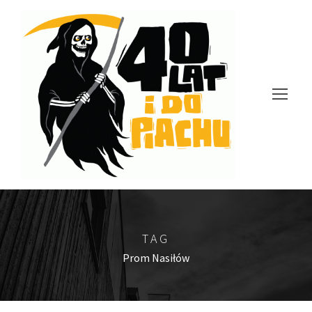
TAG
Prom Nasiłów