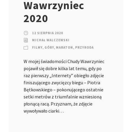
Wawrzyniec
2020
12 SIERPNIA 2020
MICHAŁ WALCZEWSKI
FILMY
,
GÓRY
,
MARATON
,
PRZYRODA
W mojej świadomości Chudy Wawrzyniec
pojawił się dobre kilka lat temu, gdy po
raz pierwszy „Internety” obiegło zdjęcie
finiszującego zwycięzcy biegu – Piotra
Bętkowskiego – pokonującego ostatnie
setki metrów z triumfalnie wzniesioną
płonącą racą. Przyznam, że zdjęcie
wywoływało ciarki…