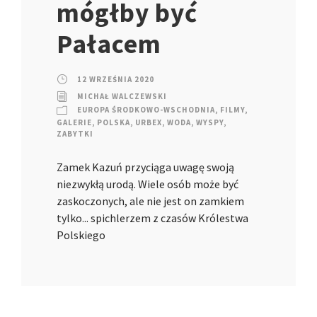
mógłby być
Pałacem
12 WRZEŚNIA 2020
MICHAŁ WALCZEWSKI
EUROPA ŚRODKOWO-WSCHODNIA
,
FILMY
,
GALERIE
,
POLSKA
,
URBEX
,
WODA
,
WYSPY
,
ZABYTKI
Zamek Kazuń przyciąga uwagę swoją
niezwykłą urodą. Wiele osób może być
zaskoczonych, ale nie jest on zamkiem
tylko... spichlerzem z czasów Królestwa
Polskiego