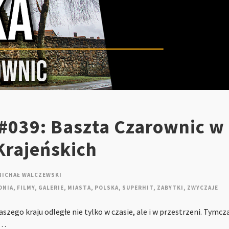
 #039: Baszta Czarownic w
Krajeńskich
MICHAŁ WALCZEWSKI
DNIA
,
FILMY
,
GALERIE
,
MIASTA
,
POLSKA
,
SUPERHIT
,
ZABYTKI
,
ZWYCZAJE
szego kraju odległe nie tylko w czasie, ale i w przestrzeni. Tymc
i…