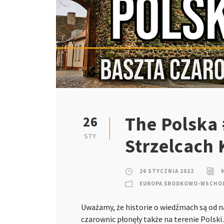
The Polska
26
STY
Strzelcach 
26 STYCZNIA 2022
EUROPA ŚRODKOWO-WSCHO
Uważamy, że historie o wiedźmach są od na
czarownic płonęły także na terenie Polsk