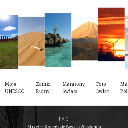
Moje
Zamki
Maratony
Foto
Ma
UNESCO
Ruiny
Świata
Świat
Pol
TAG
Strzelce Krajeńskie Baszta Więzienna