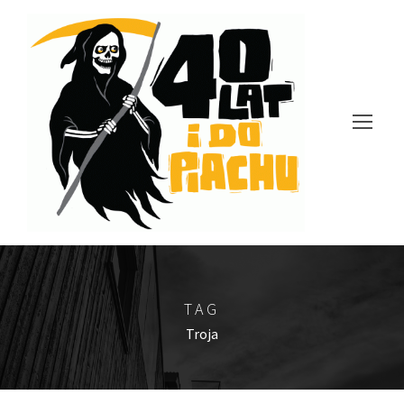
TAG
Troja