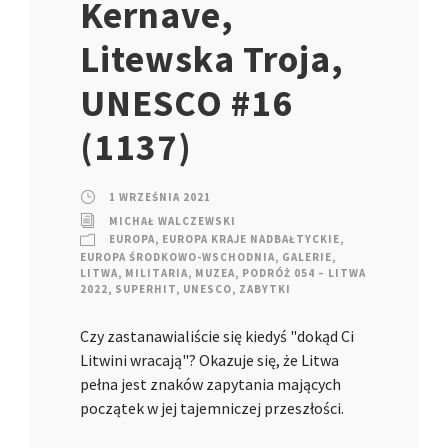
Kernave,
Litewska Troja,
UNESCO #16
(1137)
1 WRZEŚNIA 2021
MICHAŁ WALCZEWSKI
EUROPA
,
EUROPA KRAJE NADBAŁTYCKIE
,
EUROPA ŚRODKOWO-WSCHODNIA
,
GALERIE
,
LITWA
,
MILITARIA
,
MUZEA
,
PODRÓŻ 054 – LITWA
2022
,
SUPERHIT
,
UNESCO
,
ZABYTKI
Czy zastanawialiście się kiedyś "dokąd Ci
Litwini wracają"? Okazuje się, że Litwa
pełna jest znaków zapytania mających
początek w jej tajemniczej przeszłości.