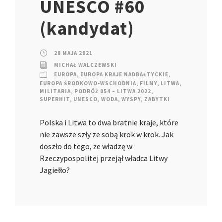
UNESCO #60
(kandydat)
28 MAJA 2021
MICHAŁ WALCZEWSKI
EUROPA
,
EUROPA KRAJE NADBAŁTYCKIE
,
EUROPA ŚRODKOWO-WSCHODNIA
,
FILMY
,
LITWA
,
MILITARIA
,
PODRÓŻ 054 – LITWA 2022
,
SUPERHIT
,
UNESCO
,
WODA
,
WYSPY
,
ZABYTKI
Polska i Litwa to dwa bratnie kraje, które
nie zawsze szły ze sobą krok w krok. Jak
doszło do tego, że władzę w
Rzeczypospolitej przejął władca Litwy
Jagiełło?