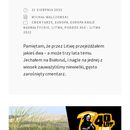
21 SIERPNIA 2023
MICHAŁ WALCZEWSKI
CMENTARZE
,
EUROPA
,
EUROPA KRAJE
NADBAŁTYCKIE
,
LITWA
,
PODRÓŻ 054 – LITWA
2022
Pamiętam, że przez Litwę przejeżdżałem
jakieś dwa – a może trzy lata temu.
Jechałem na Białoruś, i nagle na jednej z
wiosek zauważyliśmy niewielki, gęsto
zarośnięty cmentarz..