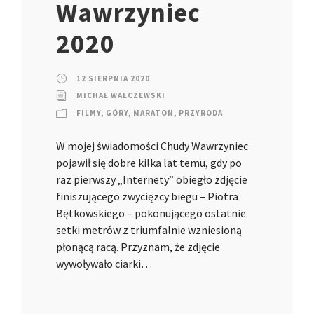
Wawrzyniec
2020
12 SIERPNIA 2020
MICHAŁ WALCZEWSKI
FILMY
,
GÓRY
,
MARATON
,
PRZYRODA
W mojej świadomości Chudy Wawrzyniec
pojawił się dobre kilka lat temu, gdy po
raz pierwszy „Internety” obiegło zdjęcie
finiszującego zwycięzcy biegu – Piotra
Bętkowskiego – pokonującego ostatnie
setki metrów z triumfalnie wzniesioną
płonącą racą. Przyznam, że zdjęcie
wywoływało ciarki…