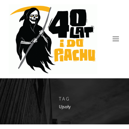
TAG
Ujsoły