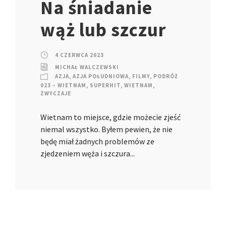
Na śniadanie
wąż lub szczur
4 CZERWCA 2023
MICHAŁ WALCZEWSKI
AZJA
,
AZJA POŁUDNIOWA
,
FILMY
,
PODRÓŻ
023 – WIETNAM
,
SUPERHIT
,
WIETNAM
,
ZWYCZAJE
Wietnam to miejsce, gdzie możecie zjeść
niemal wszystko. Byłem pewien, że nie
będę miał żadnych problemów ze
zjedzeniem węża i szczura...