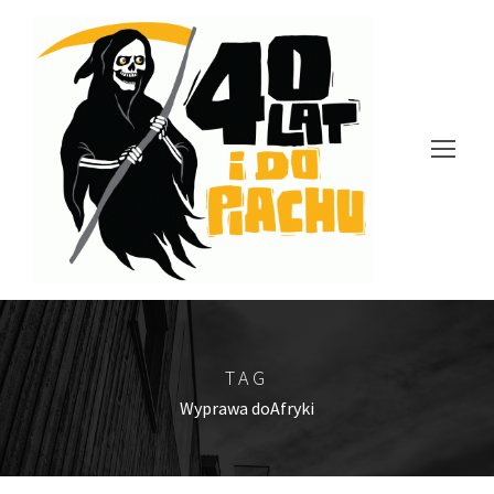
TAG
Wyprawa doAfryki