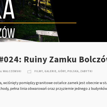
 #024: Ruiny Zamku Bolcz
AŁ WALCZEWSKI
FILMY
,
GALERIE
,
GÓRY
,
POLSKA
,
ZABYTKI
a, wciśnięty pomiędzy granitowe ostańce zamek jest obecnie w st
schody, pełna linia obwarowań oraz przyziemie jednego z budynków