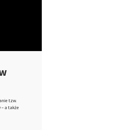
ów
anie tzw.
 – a także