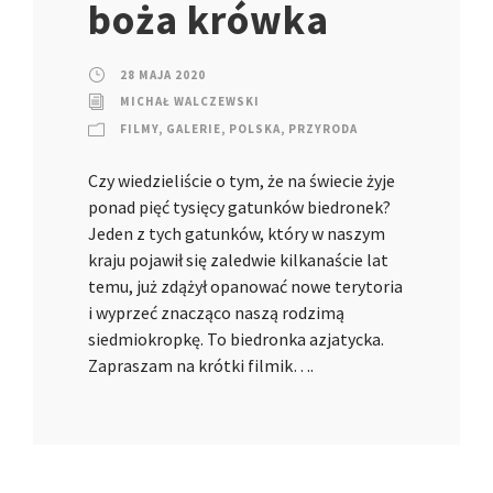
boża krówka
28 MAJA 2020
MICHAŁ WALCZEWSKI
FILMY
,
GALERIE
,
POLSKA
,
PRZYRODA
Czy wiedzieliście o tym, że na świecie żyje
ponad pięć tysięcy gatunków biedronek?
Jeden z tych gatunków, który w naszym
kraju pojawił się zaledwie kilkanaście lat
temu, już zdążył opanować nowe terytoria
i wyprzeć znacząco naszą rodzimą
siedmiokropkę. To biedronka azjatycka.
Zapraszam na krótki filmik….