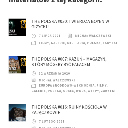
THE POLSKA #030: TWIERDZA BOYEN W
GIŻYCKU
7 LIPCA 2021
MICHAŁ WALCZEWSKI
FILMY
,
GALERIE
,
MILITARIA
,
POLSKA
,
ZABYTKI
THE POLSKA #007: KAZUŃ – MAGAZYN,
KTÓRY MÓGŁBY BYĆ PAŁACEM
12 WRZEŚNIA 2020
MICHAŁ WALCZEWSKI
EUROPA ŚRODKOWO-WSCHODNIA
,
FILMY
,
GALERIE
,
POLSKA
,
URBEX
,
WODA
,
WYSPY
,
ZABYTKI
THE POLSKA #016: RUINY KOŚCIOŁA W
ZAJĄCZKOWIE
7 LUTEGO 2021