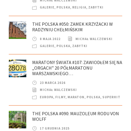
MICHAŁ WALCZEWSKI
GALERIE
,
POLSKA
,
RELIGIA
,
ZABYTKI
THE POLSKA #050: ZAMEK KRZYŻACKI W
RADZYNIU CHEŁMIŃSKIM
8 MAJA 2022
MICHAŁ WALCZEWSKI
GALERIE
,
POLSKA
,
ZABYTKI
MARATONY ŚWIATA #107: ZAWIODŁEM SIĘ NA
„ORGACH” 20 PÓŁMARATONU
WARSZAWSKIEGO…
23 MARCA 2026
MICHAŁ WALCZEWSKI
EUROPA
,
FILMY
,
MARATON
,
POLSKA
,
SUPERHIT
THE POLSKA #090: MAUZOLEUM RODU VON
WOLFF
17 GRUDNIA 2025