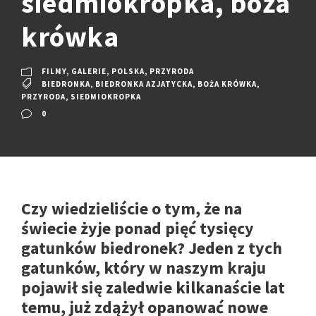
siedmiokropka, boża
krówka
FILMY
,
GALERIE
,
POLSKA
,
PRZYRODA
BIEDRONKA
,
BIEDRONKA AZJATYCKA
,
BOŻA KRÓWKA
,
PRZYRODA
,
SIEDMIOKROPKA
0
Czy wiedzieliście o tym, że na
świecie żyje ponad pięć tysięcy
gatunków biedronek? Jeden z tych
gatunków, który w naszym kraju
pojawił się zaledwie kilkanaście lat
temu, już zdążył opanować nowe