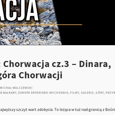
 Chorwacja cz.3 – Dinara,
góra Chorwacji
MICHAŁ WALCZEWSKI
A BAŁKANY
,
EUROPA ŚRODKOWO-WSCHODNIA
,
FILMY
,
GALERIE
,
GÓRY
,
PRZY
ajwyższy szczyt wart zdobycia. To leżąca w tuż nad granicą z Bośni