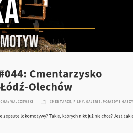
 #044: Cmentarzysko
 Łódź-Olechów
ICHAŁ WALCZEWSKI
CMENTARZE
,
FILMY
,
GALERIE
,
POJAZDY I MASZ
ie zepsute lokomotywy? Takie, których nikt już nie chce? Jest taki