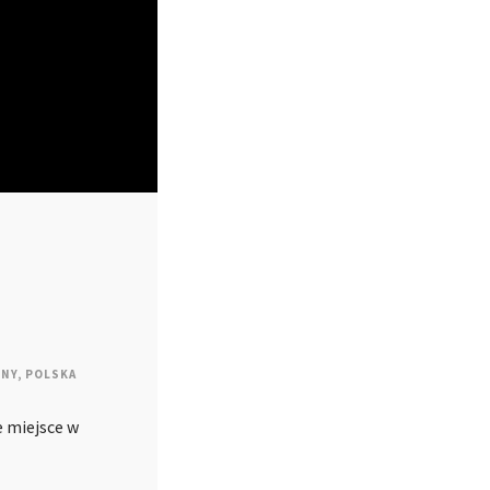
YNY
,
POLSKA
e miejsce w