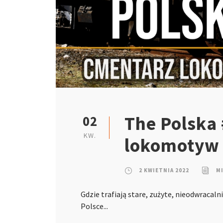
The Polska
02
KW.
lokomotyw
2 KWIETNIA 2022
M
Gdzie trafiają stare, zużyte, nieodwracaln
Polsce...