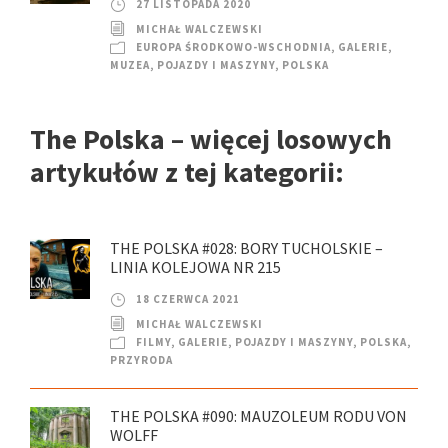
27 LISTOPADA 2020
MICHAŁ WALCZEWSKI
EUROPA ŚRODKOWO-WSCHODNIA
,
GALERIE
,
MUZEA
,
POJAZDY I MASZYNY
,
POLSKA
The Polska – więcej losowych
artykułów z tej kategorii:
THE POLSKA #028: BORY TUCHOLSKIE –
LINIA KOLEJOWA NR 215
18 CZERWCA 2021
MICHAŁ WALCZEWSKI
FILMY
,
GALERIE
,
POJAZDY I MASZYNY
,
POLSKA
,
PRZYRODA
THE POLSKA #090: MAUZOLEUM RODU VON
WOLFF