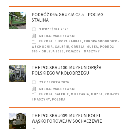
PODRÓŻ 065: GRUZJA CZ.5 – POCIĄG
STALINA
9 WRZEŚNIA 2023
MICHAŁ WALCZEWSKI
EUROPA
,
EUROPA KAUKAZ
,
EUROPA ŚRODKOWO-
WSCHODNIA
,
GALERIE
,
GRUZJA
,
MUZEA
,
PODRÓŻ
065 – GRUZJA 2023
,
POJAZDY I MASZYNY
THE POLSKA #100: MUZEUM ORĘŻA
POLSKIEGO W KOŁOBRZEGU
29 CZERWCA 2026
MICHAŁ WALCZEWSKI
EUROPA
,
GALERIE
,
MILITARIA
,
MUZEA
,
POJAZDY
I MASZYNY
,
POLSKA
THE POLSKA #009: MUZEUM KOLEI
WĄSKOTOROWEJ W SOCHACZEWIE