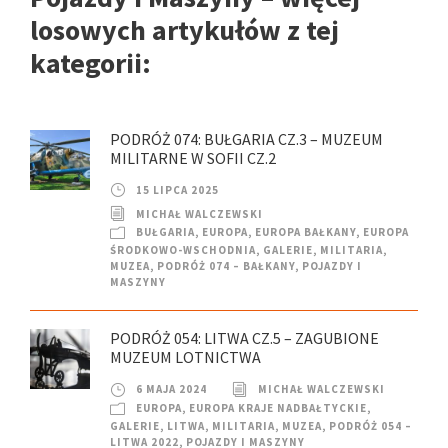
losowych artykułów z tej
kategorii:
PODRÓŻ 074: BUŁGARIA CZ.3 – MUZEUM
MILITARNE W SOFII CZ.2
15 LIPCA 2025
MICHAŁ WALCZEWSKI
BUŁGARIA
,
EUROPA
,
EUROPA BAŁKANY
,
EUROPA
ŚRODKOWO-WSCHODNIA
,
GALERIE
,
MILITARIA
,
MUZEA
,
PODRÓŻ 074 – BAŁKANY
,
POJAZDY I
MASZYNY
PODRÓŻ 054: LITWA CZ.5 – ZAGUBIONE
MUZEUM LOTNICTWA
6 MAJA 2024
MICHAŁ WALCZEWSKI
EUROPA
,
EUROPA KRAJE NADBAŁTYCKIE
,
GALERIE
,
LITWA
,
MILITARIA
,
MUZEA
,
PODRÓŻ 054 –
LITWA 2022
,
POJAZDY I MASZYNY