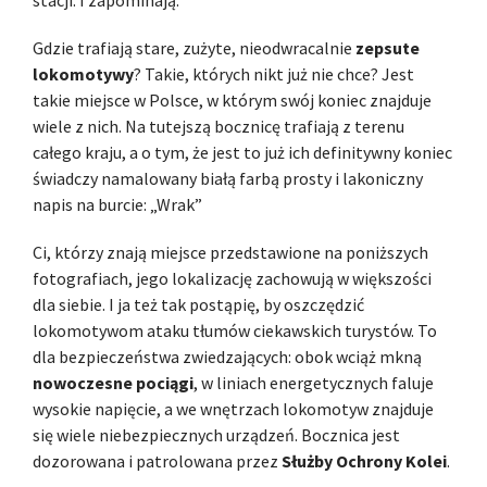
Gdzie trafiają stare, zużyte, nieodwracalnie
zepsute
lokomotywy
? Takie, których nikt już nie chce? Jest
takie miejsce w Polsce, w którym swój koniec znajduje
wiele z nich. Na tutejszą bocznicę trafiają z terenu
całego kraju, a o tym, że jest to już ich definitywny koniec
świadczy namalowany białą farbą prosty i lakoniczny
napis na burcie: „Wrak”
Ci, którzy znają miejsce przedstawione na poniższych
fotografiach, jego lokalizację zachowują w większości
dla siebie. I ja też tak postąpię, by oszczędzić
lokomotywom ataku tłumów ciekawskich turystów. To
dla bezpieczeństwa zwiedzających: obok wciąż mkną
nowoczesne pociągi
, w liniach energetycznych faluje
wysokie napięcie, a we wnętrzach lokomotyw znajduje
się wiele niebezpiecznych urządzeń. Bocznica jest
dozorowana i patrolowana przez
Służby Ochrony Kolei
.