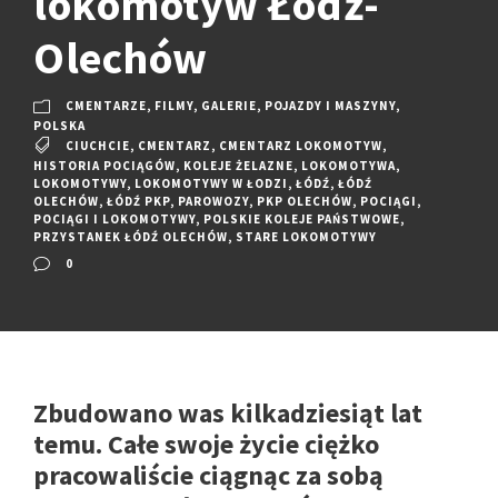
lokomotyw Łódź-
Olechów
CMENTARZE
,
FILMY
,
GALERIE
,
POJAZDY I MASZYNY
,
POLSKA
CIUCHCIE
,
CMENTARZ
,
CMENTARZ LOKOMOTYW
,
HISTORIA POCIĄGÓW
,
KOLEJE ŻELAZNE
,
LOKOMOTYWA
,
LOKOMOTYWY
,
LOKOMOTYWY W ŁODZI
,
ŁÓDŹ
,
ŁÓDŹ
OLECHÓW
,
ŁÓDŹ PKP
,
PAROWOZY
,
PKP OLECHÓW
,
POCIĄGI
,
POCIĄGI I LOKOMOTYWY
,
POLSKIE KOLEJE PAŃSTWOWE
,
PRZYSTANEK ŁÓDŹ OLECHÓW
,
STARE LOKOMOTYWY
0
Zbudowano was kilkadziesiąt lat
temu. Całe swoje życie ciężko
pracowaliście ciągnąc za sobą