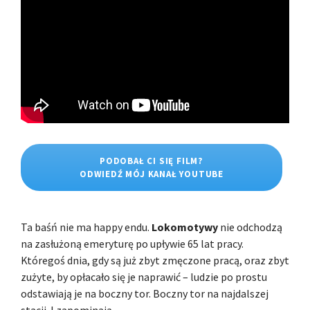
PODOBAŁ CI SIĘ FILM?
ODWIEDŹ MÓJ KANAŁ YOUTUBE
Ta baśń nie ma happy endu.
Lokomotywy
nie odchodzą
na zasłużoną emeryturę po upływie 65 lat pracy.
Któregoś dnia, gdy są już zbyt zmęczone pracą, oraz zbyt
zużyte, by opłacało się je naprawić – ludzie po prostu
odstawiają je na boczny tor. Boczny tor na najdalszej
stacji. I zapominają.