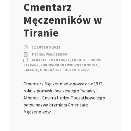
Cmentarz
Męczenników w
Tiranie
12 LUTEGO 2023
MICHAŁ WALCZEWSKI
ALBANIA
,
CMENTARZE
,
EUROPA
,
EUROPA
BAŁKANY
,
EUROPA ŚRODKOWO-WSCHODNIA
,
GALERIE
,
PODRÓŻ 059 – ALBANIA 2022
Cmentarz Męczenników powstał w 1971
roku z pomysłu ówczesnego "władcy"
Albania - Envera Hodży. Początkowo jego
pełna nazwa brzmiała Cmentarz
Męczenników…